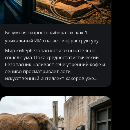
Безумная скорость кибератак: как 1
уникальный ИИ спасает инфраструктуру
Мир кибербезопасности окончательно
сошел с ума. Пока среднестатистический
безопасник наливает себе утренний кофе и
лениво просматривает логи,
искусственный интеллект хакеров уже
успевает взломать пару корпоративных
сетей и заказать пиццу за чужой счет.
Традиционные методы защиты
превратились в тыкву, потому что человек
физически не способен тягаться со
скоростью машинных алгоритмов. И вот
тут на сцену выходит нечто действительно