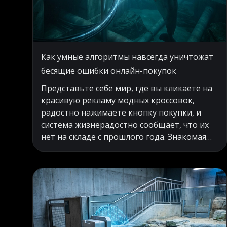
Как умные алгоритмы навсегда уничтожат
бесящие ошибки онлайн-покупок
Представьте себе мир, где вы кликаете на
красивую рекламу модных кроссовок,
радостно нажимаете кнопку покупки, и
система жизнерадостно сообщает, что их
нет на складе с прошлого года. Знакомая
ситуация? Этот абсурдный разрыв между
обещаниями маркетологов и суровой
складской реальностью годами сводил с
ума любителей онлайн-шопинга. Отделы
внутри огромных корпораций упорно
отказываются делиться информацией,
ведя себя как поссорившиеся соседи на