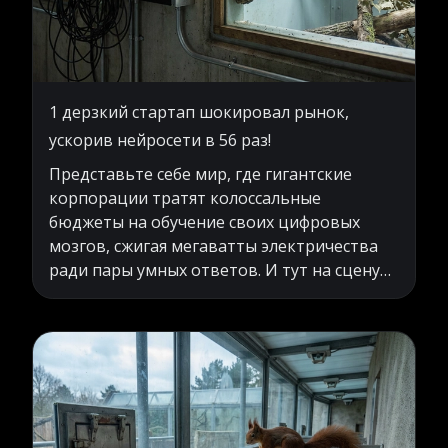
1 дерзкий стартап шокировал рынок,
ускорив нейросети в 56 раз!
Представьте себе мир, где гигантские
корпорации тратят колоссальные
бюджеты на обучение своих цифровых
мозгов, сжигая мегаватты электричества
ради пары умных ответов. И тут на сцену
выходит никому не известная команда
энтузиастов, которая заявляет, что все эти
годы техногиганты двигались совершенно
не в том направлении. Звучит как завязка
голливудского фильма, верно? Однако
именно это сейчас происходит в индустрии
высоких технологий. Амбициозные