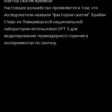
Фактор сжатия времени
Настоящее волшебство проявляется в том, что
исследователи назвали "фактором сжатия". Брайан
Спирс из Ливерморской национальной
лаборатории использовал GPT-5 для
моделирования термоядерного горения в
экспериментах по синтезу.
Шесть часов совместной работы с искусственным
интеллектом заменили шесть человеко-месяцев
труда команды аспирантов. Это не просто
повышение эффективности - это фундаментальное
изменение того, как может выглядеть научная
работа в будущем.
Хотите узнать больше о практическом применении
AI в бизнесе и науке? Загляните на
AI Projects
- там
собраны реальные кейсы и рекомендации