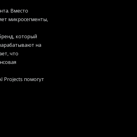
нта. Вместо
яет микросегменты,
 бренд, который
 зарабатывают на
ет, что
ансовая
AI Projects
помогут
штабах благодаря
рименения.
 алгоритмы для
теля. Более 60%