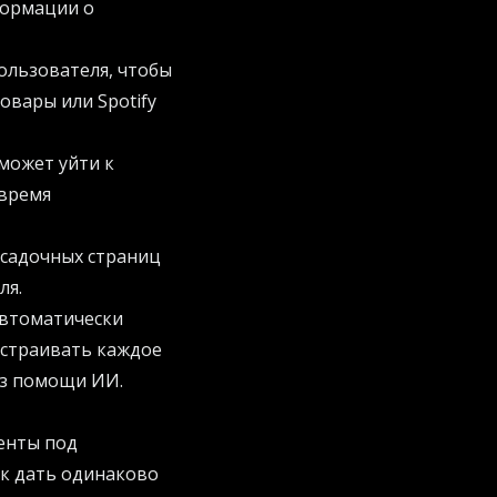
формации о
ользователя, чтобы
овары или Spotify
может уйти к
 время
осадочных страниц
ля.
автоматически
астраивать каждое
ез помощи ИИ.
енты под
ак дать одинаково