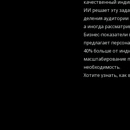
качественный инди
ИИ решает эту зада
деления аудитории
а иногда рассматри
Бизнес-показатели 
предлагает персон
40% больше от инди
масштабирование пе
необходимость.
Хотите узнать, как
разработать страте
Уроки от ведущих 
Несколько мировых
ИИ. Их результаты 
Spotify
создает пер
подбора музыки, ко