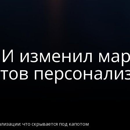
ИИ изменил мар
етов персонали
лизации: что скрывается под капотом