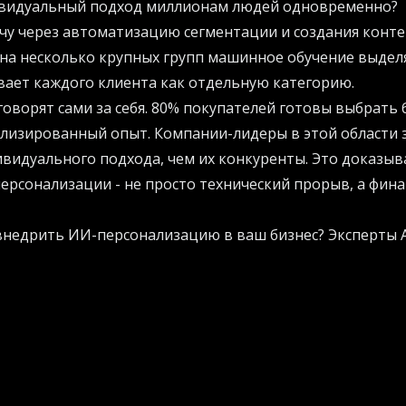
видуальный подход миллионам людей одновременно?
чу через автоматизацию сегментации и создания конте
 на несколько крупных групп машинное обучение выдел
вает каждого клиента как отдельную категорию.
говорят сами за себя. 80% покупателей готовы выбрать
ализированный опыт. Компании-лидеры в этой области
видуального подхода, чем их конкуренты. Это доказыва
рсонализации - не просто технический прорыв, а фин
 внедрить ИИ-персонализацию в ваш бизнес? Эксперты
гию, которая принесет измеримые результаты.
брендов
 компаний уже освоили персонализацию в больших мас
показывают и потенциал технологии, и разнообразие п
сональные плейлисты вроде Discover Weekly, используя
торая кажется созданной специально для каждого слуша