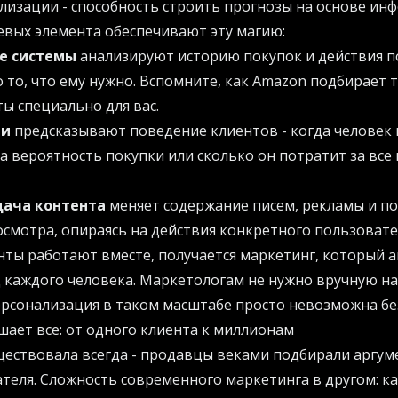
изации - способность строить прогнозы на основе ин
евых элемента обеспечивают эту магию:
е системы
анализируют историю покупок и действия п
то, что ему нужно. Вспомните, как Amazon подбирает т
ты специально для вас.
ли
предсказывают поведение клиентов - когда человек 
а вероятность покупки или сколько он потратит за все
ача контента
меняет содержание писем, рекламы и п
смотра, опираясь на действия конкретного пользовате
нты работают вместе, получается маркетинг, который 
 каждого человека. Маркетологам не нужно вручную н
ерсонализация в таком масштабе просто невозможна б
ает все: от одного клиента к миллионам
ществовала всегда - продавцы веками подбирали аргум
теля. Сложность современного маркетинга в другом: к