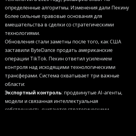
определенные алгоритмы. Изменения дали Пекину
более сильные правовые основания для
вмешательства в сделки со стратегическими
технологиями.
Обновления стали заметны после того, как США
заставили ByteDance продать американские
операции TikTok. Пекин ответил усилением
контроля над исходящими технологическими
трансферами. Система охватывает три важные
области:
Экспортный контроль
: продвинутые AI-агенты,
модели и связанная интеллектуальная
собственность считаются стратегическими
активами. Пекин сохраняет юрисдикцию над
технологиями, разработанными в Китае, где бы
компании ни зарегистрировались позже.