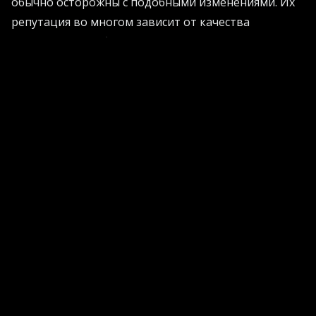
обычно осторожны с подобными изменениями. Их
репутация во многом зависит от качества
персонала, и любое подозрение в несправедливом
или ошибочном найме может нанести ущерб.
Поэтому рекрутинг становится испытательным
полигоном для ИИ и одновременно зоной, где
контроль особенно важен.
Если вы хотите узнать, как грамотно внедрить
подобные решения в свой бизнес, загляните на сайт
AI Projects
за практическими рекомендациями.
Вопросы справедливости и предвзятости
Применение ИИ в найме вызывает споры. Критики
указывают, что автоматизированные системы
могут отражать предубеждения, заложенные в
обучающих данных или в формулировках вопросов.
Если за этим не следить, такие искажения влияют