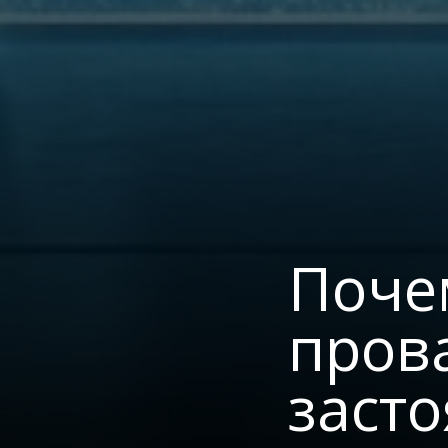
Поче
пров
засто