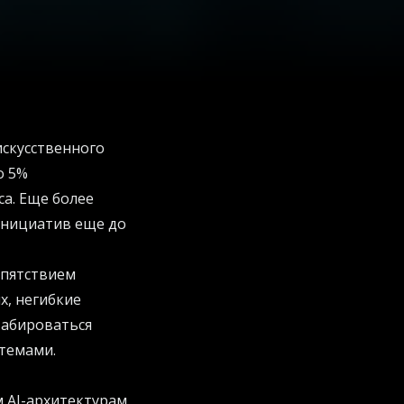
скусственного
о 5%
а. Еще более
-инициатив еще до
епятствием
х, негибкие
табироваться
темами.
 AI-архитектурам.