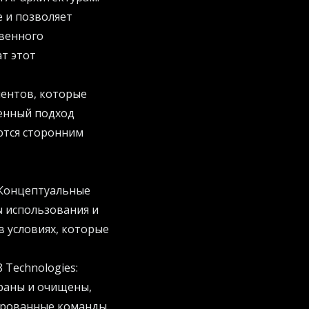
е и позволяет
твенного
ат этот
ентов, которые
ренный подход
ются сторонним
. Концептуальные
 использования и
в условиях, которые
 Technologies:
раны и очищены,
ированные команды.