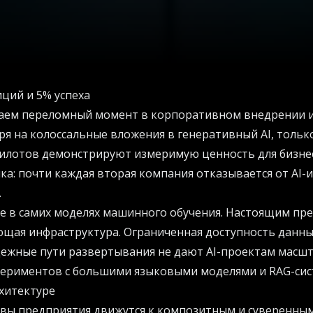
ций и 5% успеха
аем переломный момент в корпоративном внедрении и
ря на колоссальные вложения в генеративный AI, тольк
илотов демонстрируют измеримую ценность для бизнес
ка: почти каждая вторая компания отказывается от AI
.
е в самих моделях машинного обучения. Настоящим пр
щая инфраструктура. Ограниченная доступность данны
дежные пути развертывания не дают AI-проектам масш
периментов с большими языковыми моделями и RAG-сис
хитектуре
овы предприятия движутся к композитным и суверенным