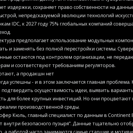
ет издержки, сохраняет право собственности на данны
ыстрой, непредсказуемой эволюции технологий искусс
нкам IDC, к 2027 году 75% глобальных компаний соверш
еход.
ектура предполагает использование модульных компон
ть и заменять без полной перестройки системы. Суве
анные остаются под контролем организации, не переда
рам и соответствуют требованиям регуляторов.
отают, а продакшн нет
егда успешны - и в этом заключается главная проблема
 подтвердить осуществимость идеи, выявить варианты
ть для более крупных инвестиций. Но они процветают 
реалии производственной среды.
офер Кюль, главный специалист по данным в Continent 8
т внутри безопасного пузыря". Данные тщательно отоб
о, а работой часто занимаются самые старшие и мотив