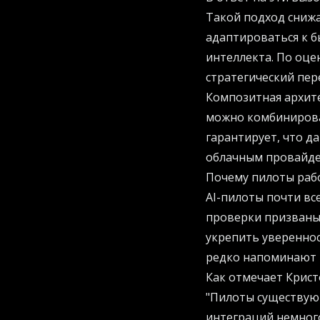
Такой подход снижа
адаптироваться к б
интеллекта. По оце
стратегический пер
Композитная архит
можно комбинирова
гарантирует, что д
облачным провайде
Почему пилоты раб
AI-пилоты почти вс
проверки призваны
укрепить увереннос
редко напоминают 
Как отмечает Крист
"Пилоты существую
интеграций немног