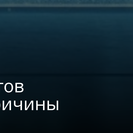
тов
ричины