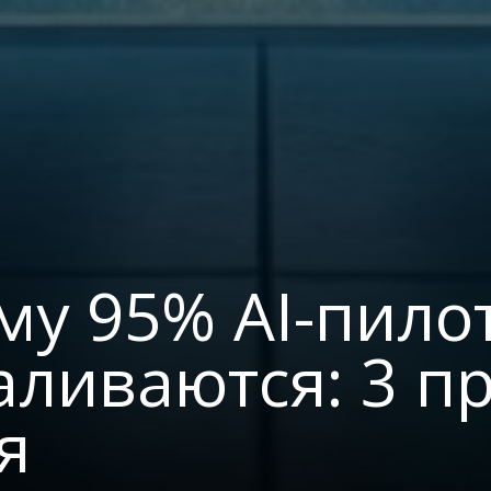
му 95% AI-пило
аливаются: 3 п
я