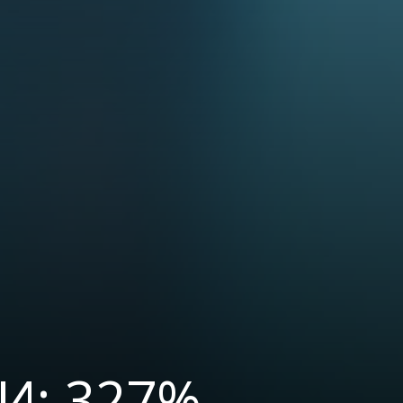
И: 327%