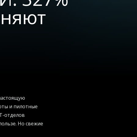
еняют
 настоящую
оты и пилотные
IT-отделов
ользе. Но свежие