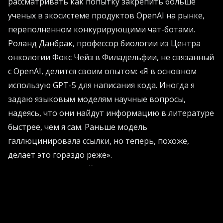
рассматривать как попытку закрепить больше
ученых в экосистеме продуктов OpenAI на рынке,
переполненном конкурирующими чат-ботами.
Роланд Данбрак, профессор биологии из Центра
онкологии Фокс Чейз в Филадельфии, не связанный
с OpenAI, делится своим опытом: «Я в основном
использую GPT-5 для написания кода. Иногда я
задаю языковым моделям научные вопросы,
надеясь, что они найдут информацию в литературе
быстрее, чем я сам. Раньше модель
галлюцинировала ссылки, но теперь, похоже,
делает это гораздо реже».
Никита Животовский, статистик из
Калифорнийского университета в Беркли, говорит,
что GPT-5 уже стал важным инструментом в его
работе: «Иногда он помогает отполировать текст