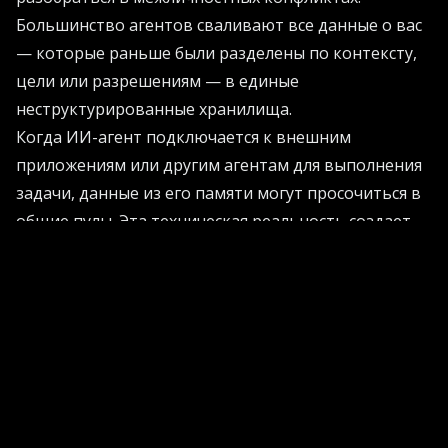
Большинство агентов сваливают все данные о вас
— которые раньше были разделены по контексту,
цели или разрешениям — в единые
неструктурированные хранилища.
Когда ИИ-агент подключается к внешним
приложениям или другим агентам для выполнения
задачи, данные из его памяти могут просочиться в
общие пулы. Эта техническая реальность создает
потенциал для беспрецедентных утечек
приватности, которые раскрывают не отдельные
фрагменты данных, а целую мозаику жизни людей.
Когда информация находится в одном хранилище,
она легко пересекает контексты нежелательными
способами. Случайный разговор о диетических
предпочтениях для составления списка покупок
может позже повлиять на предложения