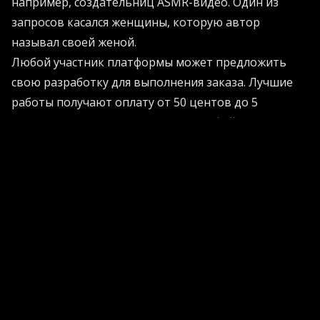
например, создательниц ASMR-видео. Один из
запросов касался женщины, которую автор
называл своей женой.
Любой участник платформы может предложить
свою разработку для выполнения заказа. Лучшие
работы получают оплату от 50 центов до 5
долларов. Почти 92% заявок на дипфейки находят
своих исполнителей.
Для практических рекомендаций по защите от
подобных угроз посетите
AI Projects
.
Обучение обходу запретов
Платформа не ограничивается простой торговлей.
Civitai предлагает образовательные материалы о
том, как использовать внешние инструменты для
дополнительной настройки генераторов
изображений. Например, как изменить позу