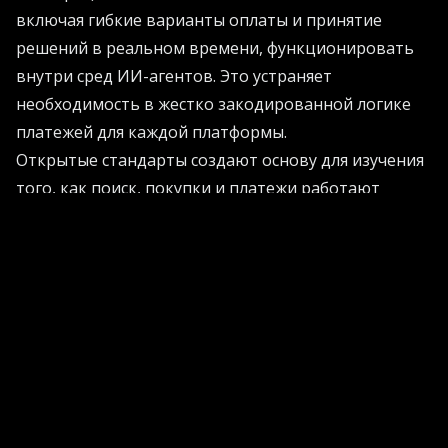
включая гибкие варианты оплаты и принятие
решений в реальном времени, функционировать
внутри сред ИИ-агентов. Это устраняет
необходимость в жестко закодированной логике
платежей для каждой платформы.
Открытые стандарты создают основу для изучения
того, как поиск, покупки и платежи работают
вместе в средах на базе ИИ. Последствия
распространяются на процесс расчетов по
транзакциям.
Поддержка Klarna протокола AP2 (Agent Payments
Protocol) дополняет интеграцию с UCP, способствуя
развитию экосистемы, где надежные платежные
решения работают во всех сценариях оформления
заказов через ИИ. Эта комбинация снижает трение
при передаче решения о покупке