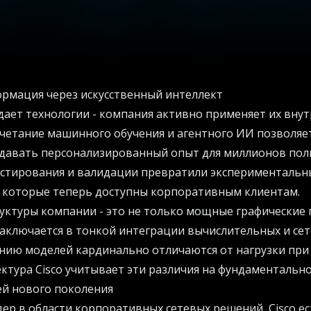
ормация через искусственный интеллект
одает технологии - компания активно применяет их вну
четание машинного обучения и агентного ИИ позволяе
оздавать персонализированный опыт для миллионов пол
естирования и валидации превратили экспериментальн
 которые теперь доступны корпоративным клиентам.
уктуры компании - это не только мощные графические 
аключается в тонкой интеграции вычислительных и се
ению моделей кардинально отличаются от нагрузки пр
ектура Cisco учитывает эти различия на фундаментальн
ей нового поколения
ер в области корпоративных сетевых решений, Cisco е