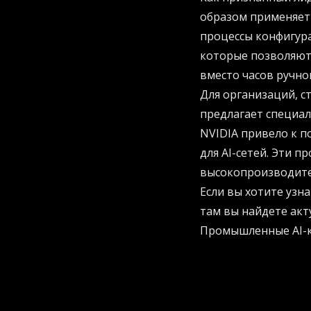
образом применяет
процессы конфигур
которые позволяют 
вместо часов ручной
Для организаций, 
предлагает специа
NVIDIA привело к п
для AI-сетей. Эти 
высокопроизводите
Если вы хотите узн
там вы найдете акт
Промышленные AI-к
Платформа Secure AI
нацелена на промы
управление исполь
данных под общим н