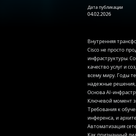
Дата публикации
04.02.2026
Внутренняя трансф
Cisco не просто пр
инфраструктуры. Со
качество услуг и с
всему миру. Годы т
надежные решения,
Основа AI-инфрастр
Ключевой момент з
Требования к обуч
инференса, и архит
Автоматизация сет
Как признанный лид