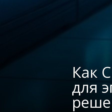
Как C
для 
реше