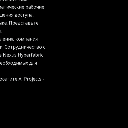
матические рабочие
шения доступа,
ке. Представьте:
.
ления, компания
. Сотрудничество с
 Nexus Hyperfabric
необходимых для
посетите
AI Projects
-
A и Run:ai,
ю оркестрацию,
s и хранилище
оению