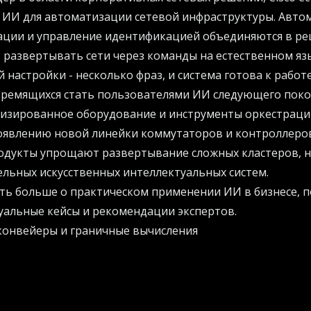
 ИИ для автоматизации сетевой инфраструктуры. Авто
ации и управление идентификацией объединяются в ре
развертывать сети через команды на естественном язы
 настройки - несколько фраз, и система готова к работе
стремящихся стать пользователями ИИ следующего поко
лизированное оборудование и инструменты оркестрации
оявлению новой линейки коммутаторов и контроллеров
продукты упрощают развертывание сложных кластеров, 
льных искусственных интеллектуальных систем.
ать больше о практическом применении ИИ в бизнесе, 
уальные кейсы и рекомендации экспертов.
онвейеры и граничные вычисления
 Factory, созданная совместно с партнерами вроде NVIDI
шленные AI-конвейеры. Она использует распределенну
зованием GPU, оптимизацию микросервисов Kubernete
азванием Intersight. Это комплексный подход к постр