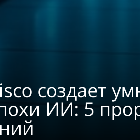
isco создает у
эпохи ИИ: 5 пр
ний