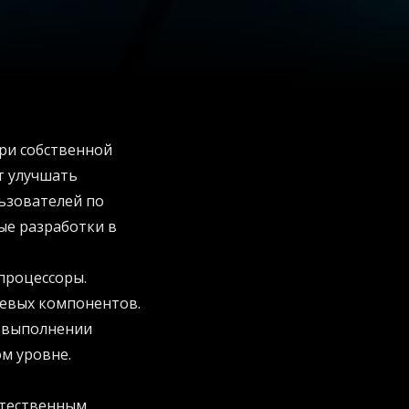
три собственной
т улучшать
ьзователей по
ые разработки в
процессоры.
тевых компонентов.
и выполнении
ом уровне.
стественным