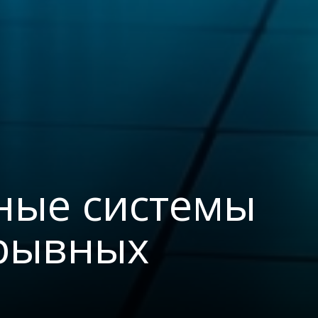
мные системы
орывных