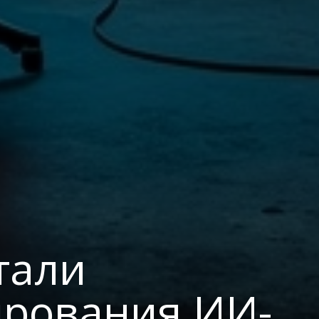
тали
ирования ИИ-