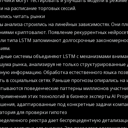
отчики могут тестировать и улучшать модели в режиме
и на расписание торговых сессий.
ились читать рынки
ы анализа строились на линейных зависимостях. Они пл
ниями криптовалют. Появление рекуррентных нейросе
ели типа LSTM запоминают долгосрочные закономернос
виям.
дные системы объединяют LSTM с механизмами вниман
шума рынка, анализируя не только структурированные 
нную информацию. Обработка естественного языка поз
ть в социальных сетях. Раньше прогнозы опирались на 
итываются поведенческие паттерны миллионов участни
применения этих технологий в бизнесе эксперты
AI Proj
шения, адаптированные под конкретные задачи компа
атория для проверки гипотез
ределенного реестра дает беспрецедентную детализац