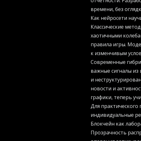
отчетности. Разраб
времени, без оглядк
Как нейросети науч
Классические метод
хаотичными колеба
правила игры. Мод
к изменчивым усло
Современные гибри
важные сигналы из 
и неструктурирова
новости и активнос
графики, теперь уч
Для практического 
индивидуальные ре
Блокчейн как лабор
Прозрачность расп