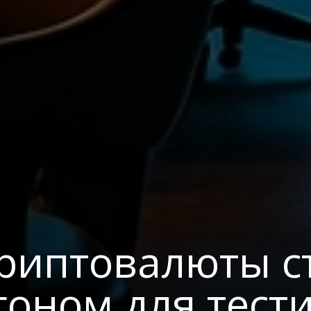
криптовалюты с
гоном для тест