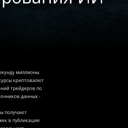
секунду миллионы
 курсы криптовалют
ений трейдеров по
точников данных -
мы получают
жек в публикации