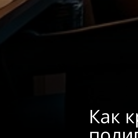
Как 
поли