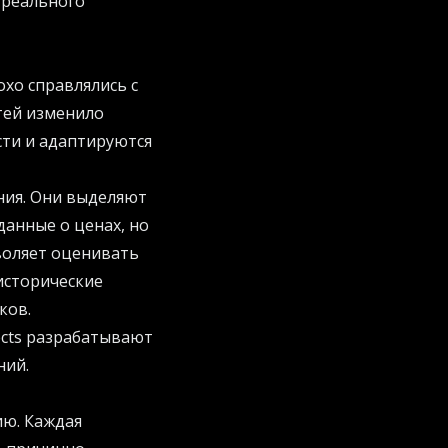
 реального
охо справлялись с
тей изменило
ти и адаптируются
ия. Они выделяют
данные о ценах, но
воляет оценивать
исторические
ков.
ects
разрабатывают
ний.
ию. Каждая