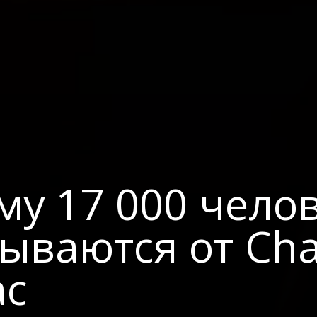
му 17 000 чело
зываются от Ch
ас