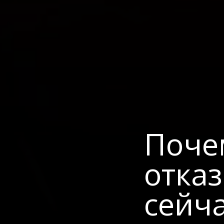
Поче
отка
сейч