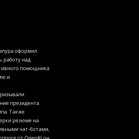
гапура оформил
ь работу над
ктивного помощника
ию и
призывали
ание президента
па. Также
ерки резюме на
тивными чат-ботами,
просе от OpenAI он