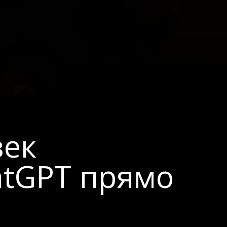
век
atGPT прямо