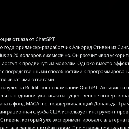
юция отказа от ChatGPT
о года фрилансер-разработчик Альфред Стивен из Син
lus за 20 долларов ежемесячно. Он рассчитывал ускорит
в доступ к продвинутым моделям. Однако вместо эффе
т с посредственными способностями к программирован
сплывчатыми ответами.
кнулся на Reddit-пост о кампании QuitGPT. Активисты 
енять подписки, указывая на существенное пожертвов
мана в фонд MAGA Inc., поддерживающий Дональда Трам
ммиграционная служба США использует инструмент пров
я Стивена, который уже экспериментировал с альтерна
те стала решающим фактором. При отмене подписки в о