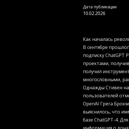
Дата публикации
10.02.2026
Как началась револ
В сентябре прошлог
подписку ChatGPT P
проектами, получи
получил инструмен
многословными, ра
Однажды Стивен нат
пользователей отм
OpenAI Грега Брок
выяснилось, что и
базе ChatGPT-4. Дл
информация о дона