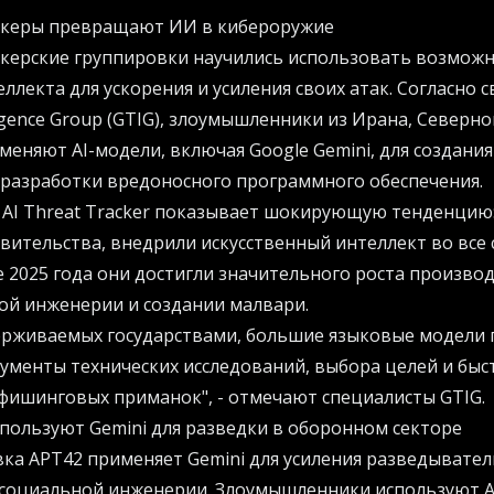
акеры превращают ИИ в кибероружие
акерские группировки научились использовать возмож
ллекта для ускорения и усиления своих атак. Согласно 
ligence Group (GTIG), злоумышленники из Ирана, Северно
меняют AI-модели, включая Google Gemini, для создани
 разработки вредоносного программного обеспечения.
 AI Threat Tracker показывает шокирующую тенденцию:
ительства, внедрили искусственный интеллект во все с
 2025 года они достигли значительного роста произво
ой инженерии и создании малвари.
держиваемых государствами, большие языковые модели 
менты технических исследований, выбора целей и быс
фишинговых приманок", - отмечают специалисты GTIG.
пользуют Gemini для разведки в оборонном секторе
ка APT42 применяет Gemini для усиления разведывате
социальной инженерии. Злоумышленники используют AI