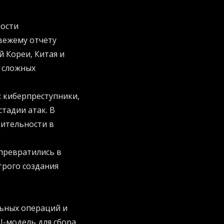
ности
свежему отчету
й Кореи, Китая и
я сложных
 киберпреступники,
тадии атак. В
дительности в
превратились в
трого создания
льных операций и
-модель для сбора