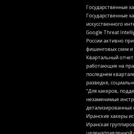
Государственные х
Государственные х
искусственного инте
Google Threat Intel
России активно при
фишинговых схем и
Квартальный отчет
работающие на прав
последнем квартале
разведке, социальн
"Для хакеров, под
незаменимые инстру
детализированных 
Иранские хакеры ис
Иранская группиров
целенаправленной 