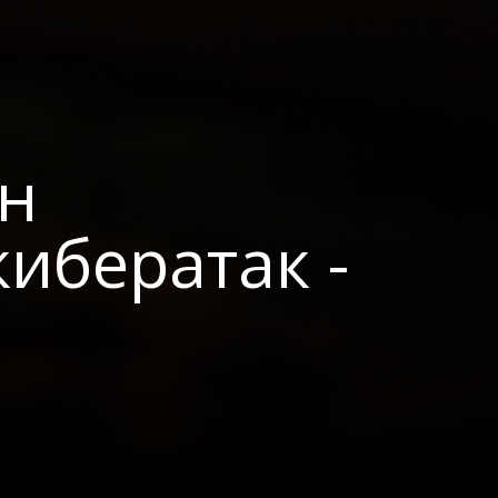
ан
ибератак -