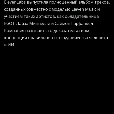
ElevenLabs выпустила полноценный альбом треков,
созданных совместно с моделью Eleven Music и
участием таких артистов, как обладательница
EGOT Лайза Миннелли и Саймон Гарфанкел.
Компания называет это доказательством
концепции правильного сотрудничества человека
и ИИ.
Проект из 13 треков охватывает рэп, EDM,
речитатив и бразильский фанк. Каждый артист
сохраняет полные права и получает все роялти от
стриминга. Некоторые композиции полностью
созданы машиной, другие сочетают ИИ-
инструменталы или используют клонированный
голос артиста с лицензионной площадки
ElevenLabs.
Релиз появился в момент, когда лейблы перешли от