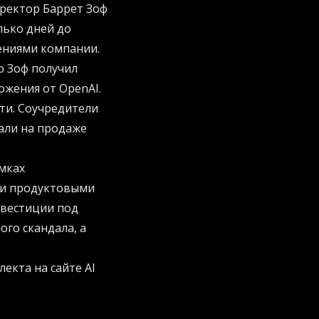
иректор Баррет Зоф
лько дней до
ениями компании.
ю Зоф получил
ожения от OpenAI.
ти. Соучредители
али на продаже
мках
 и продуктовыми
нвестиции под
го скандала, а
лекта на сайте
AI