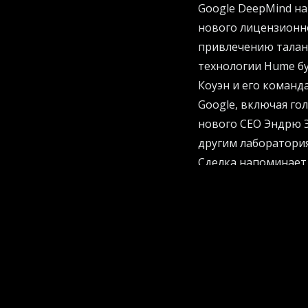
Google DeepMind на
нового лицензионно
привлечению талант
технологии Hume бу
Коуэн и его коман
Google, включая го
нового CEO Эндрю Э
другим лаборатори
Сделка напоминает 
аналогичные действия
основным способом
эмоций и нюансов о
массового распрос
возможности стану
NotebookLM превра
Google NotebookLM 