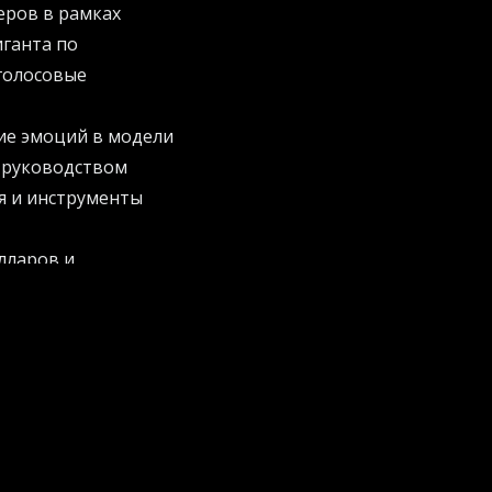
еров в рамках
иганта по
голосовые
ие эмоций в модели
д руководством
я и инструменты
лларов и
 становится
Понимание тона,
 приближением
ные голосовые
ую тему. Система