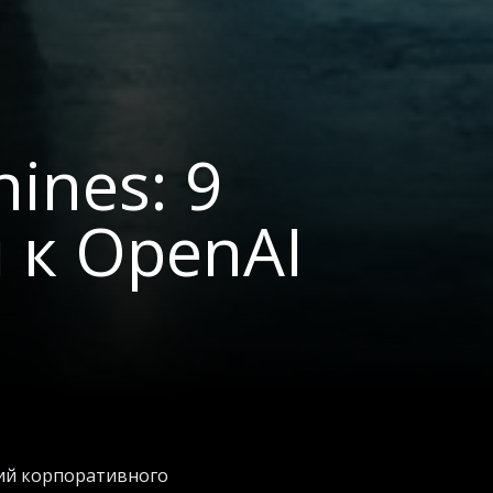
ines: 9
 к OpenAI
рий корпоративного