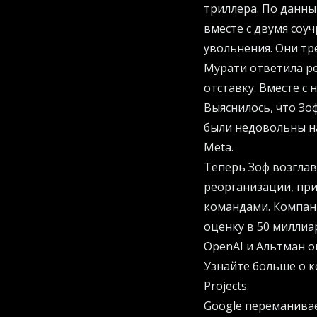
триллера. По данны
вместе с двумя соу
увольнения. Они т
Мурати ответила ре
отставку. Вместе с
Выяснилось, что Зо
были недовольны на
Meta.
Теперь Зоф возгла
реорганизации, пр
командами. Компани
оценку в 50 миллиа
OpenAI и Альтман о
Узнайте больше о к
Projects
.
Google переманива