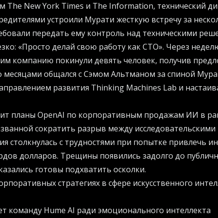
м The New York Times и The Information, технический д
чредителями устроили Мурати жесткую встречу за неско
ребовали передать ему контроль над техническими реш
зко: «Просто делай свою работу как CTO». Через недел
 ним компанию покинули девять человек, получив предл
ф месяцами общался с Сэмом Альтманом за спиной Мура
правлением развития Thinking Machines Lab и настаив
вит планы OpenAI по корпоративным продажам ИИ в ра
изванной сократить разрыв между исследовательскими
я столкнулась с трудностями при попытке привлечь и
рдов долларов. Трещины появились задолго до публично
казались готовы подхватить осколки.
орпоративных стратегиях в сфере искусственного интел
ет команду Hume AI ради эмоционального интеллекта