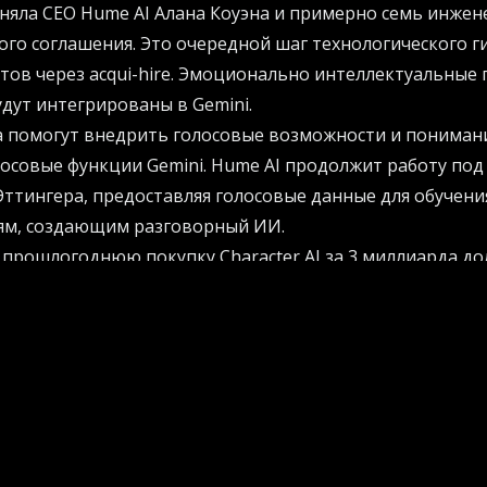
няла CEO Hume AI Алана Коуэна и примерно семь инжен
го соглашения. Это очередной шаг технологического г
ов через acqui-hire. Эмоционально интеллектуальные 
дут интегрированы в Gemini.
да помогут внедрить голосовые возможности и пониман
лосовые функции Gemini. Hume AI продолжит работу по
ттингера, предоставляя голосовые данные для обучени
ям, создающим разговорный ИИ.
прошлогоднюю покупку Character AI за 3 миллиарда до
 Microsoft с Inflection и Meta со Scale AI. Голос быстро
 взаимодействия людей с искусственным интеллектом. 
тличает полезного ассистента от неловкого робота. С
транения ИИ-устройств и носимой электроники улучшен
т еще важнее.
щает любой контент в обучающие подкасты
предлагает простой способ создавать подкасты на люб