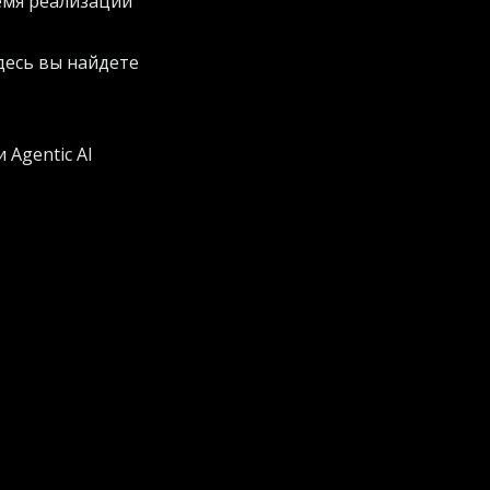
емя реализации
десь вы найдете
 Agentic AI
глубокую экспертизу
орме AWS. Кроме
атегории Auto and
тов для клиентов и
й AWS. От
авать новые
ческий подход к