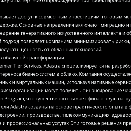
жку и экспертное сопровождение при проектировании
рывает доступ к совместным инвестициям, готовым ме
держке. Основные направления включают миграцию и
едрение генеративного искусственного интеллекта и о
ой подход позволяет компаниям минимизировать риски
получать ценность от облачных технологий.
 в облачной трансформации
mier Tier Services, Adastra специализируется на разраб
переноса бизнес-систем в облако. Компания осуществл
нных и виртуальных машин, используя нативные сервис
ериям организации могут получить финансирование че
ion Program, что существенно снижает финансовую нагру
ели Adastra созданы на основе практического опыта в
естроении, производстве, телекоммуникациях, здраво
е и профессиональных услугах. Эти готовые решения п