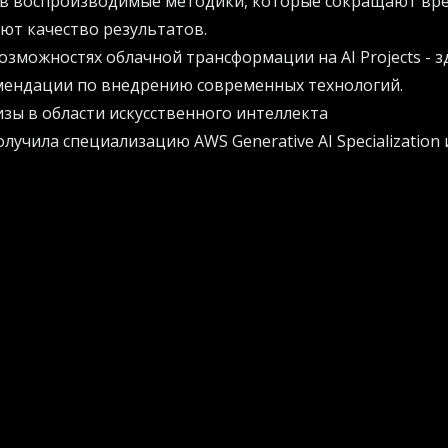
 в воспроизводимые методики, которые сокращают вр
ют качество результатов.
возможностях облачной трансформации на
AI Projects
- з
мендации по внедрению современных технологий.
зы в области искусственного интеллекта
лучила специализацию AWS Generative AI Specialization и
амках AWS AI Competency. Эти достижения подтверждают 
тономных систем искусственного интеллекта на платф
 финалистом премии AWS Industry Partner of the Year в к
региона EMEA.
емонстрирует успешность компании в реализации проек
ать эффективные решения на базе передовых технологи
ии до практической реализации Adastra помогает созд
ь клиентский опыт, внедряя ответственный и стратеги
скусственного интеллекта.
мма Partner Greenfield