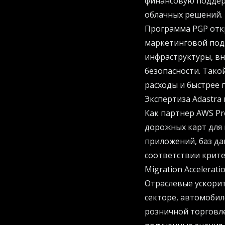
финансовую поддер
облачных решений.
Программа PGP отк
маркетинговой под
инфраструктуры, вн
безопасности. Так
расходы и быстрее 
Экспертиза Adastra
Как партнер AWS Pre
дорожных карт для 
приложений, баз да
соответствии крит
Migration Accelerat
Отраслевые ускорит
секторе, автомобил
розничной торговл