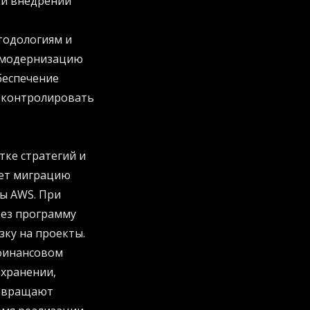
 и внедрении
тодологиям и
 модернизацию
беспечение
, контролировать
отке стратегий и
яет миграцию
ы AWS. При
рез программу
зку на проекты.
 финансовом
охранении,
ревращают