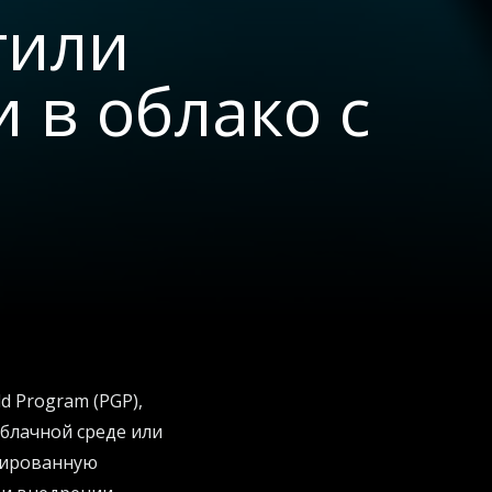
тили
 в облако с
d Program (PGP),
блачной среде или
рированную