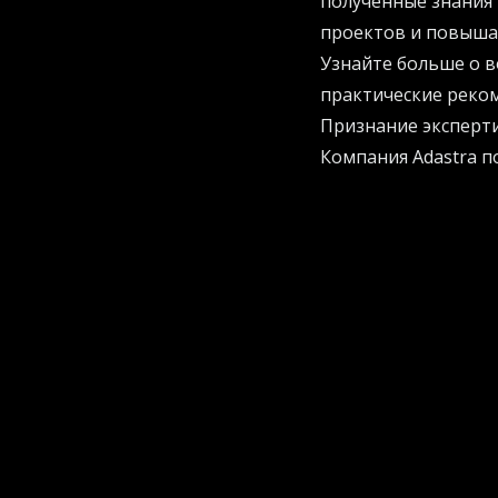
полученные знания
проектов и повыша
Узнайте больше о 
практические реко
Признание эксперти
Компания Adastra по
Specialization в р
в развертывании ав
того, Adastra стала
Manufacturing для 
Такое признание д
способность создав
разработки стратег
продукты и улучшат
масштабированию и
Как работает програ