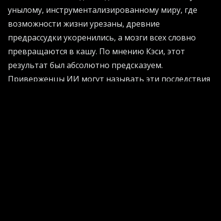
унылому, инструментализированному миру, где
возможности жизни урезаны, древние
предрассудки укоренились, а мозги всех словно
превращаются в кашу. По мнению Кэси, этот
результат был абсолютно предсказуем.
Приверженцы ИИ могут называть эти последствия
«непреднамеренными» или просто проблемами
оптимизации и согласования. Кэси же утверждает:
это система, работающая именно так, как
задумано. «Если алгоритм, выбирающий контент в
соцсетях, продвигает возмущение, максимизируя
вовлеченность и клики по рекламе, - пишет он, - то
это потому, что возмущение хорошо для прибыли
от рекламных продаж».
То же самое касается алгоритма, отсеивающего
кандидатов на работу, «у которых могут быть