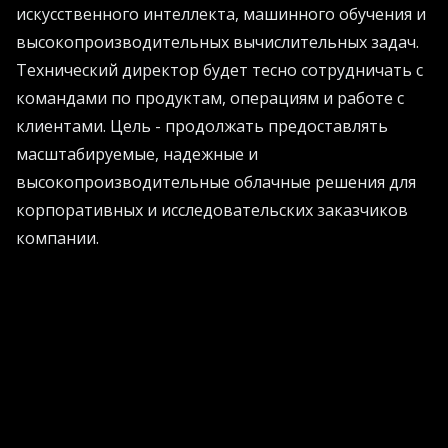
искусственного интеллекта, машинного обучения и
высокопроизводительных вычислительных задач.
Технический директор будет тесно сотрудничать с
командами по продуктам, операциям и работе с
клиентами. Цель - продолжать предоставлять
масштабируемые, надежные и
высокопроизводительные облачные решения для
корпоративных и исследовательских заказчиков
компании.
Дейв Дриггерс, генеральный директор Cirrascale,
прокомментировал назначение: «Алекс сыграл
важнейшую роль в формировании AI-софта и
облачных возможностей Cirrascale. Его глубокая
техническая экспертиза, лидерские качества и
понимание самых требовательных рабочих
нагрузок наших клиентов делают его идеальным