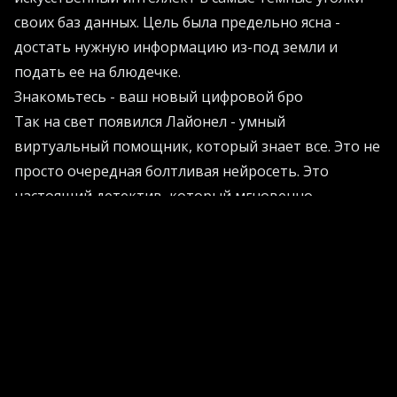
своих баз данных. Цель была предельно ясна -
достать нужную информацию из-под земли и
подать ее на блюдечке.
Знакомьтесь - ваш новый цифровой бро
Так на свет появился Лайонел - умный
виртуальный помощник, который знает все. Это не
просто очередная болтливая нейросеть. Это
настоящий детектив, который мгновенно
сканирует внутренние и внешние источники, чтобы
выдать проверенный и точный ответ.
Теперь сотрудникам не нужно ломать голову над
тем, где искать нужный файл. Достаточно просто
задать вопрос. Лайонел берет на себя всю грязную
работу, сортируя данные и отсеивая
информационный мусор.
Машинное обучение здесь работает на результат.