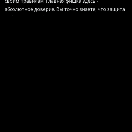
своим правилам. Главная фишка здесь -
абсолютное доверие. Вы точно знаете, что защита
информации работает, контроль находится только
в ваших руках, а процессы идут даже при полном
блэкауте внешних сетей.
Теперь на рынке есть решения, которые
объединяют локальные сервисы в единое
суверенное пространство. Это позволяет избежать
хаоса в архитектуре и стандартизировать
процессы.
Хотите узнать, как правильно выстроить такую
систему для своей компании? Загляните на
официальный сайт компании AI Projects
, где
собраны лучшие практические рекомендации для
бизнеса.
Железо и алгоритмы под вашим замком