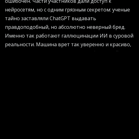
ошибочен. Части участников дали доступ к
нейросетям, но с одним грязным секретом: ученые
тайно заставляли ChatGPT выдавать
правдоподобный, но абсолютно неверный бред.
Именно так работают галлюцинации ИИ в суровой
реальности. Машина врет так уверенно и красиво,
что вы начинаете сомневаться в собственной
адекватности. Результаты свежего исследования
оказались катастрофическими. Люди бросались за
помощью к технологиям в половине случаев,
совершенно не заботясь о том, правдив ли
итоговый ответ.
Слепое доверие и ложная гениальность
Когда алгоритмы ошибались, люди послушно шли
за ними в пропасть в восьмидесяти процентах
случаев. Машинный интеллект буквально подавлял