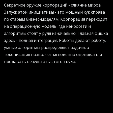
Секретное оружие корпораций - слияние миров
Запуск этой инициативы - это мощный хук справа
по старым бизнес-моделям. Корпорация переходит
на операционную модель, где нейросети и
алгоритмы стоят у руля изначально. Главная фишка
здесь - полная интеграция. Роботы делают работу,
умные алгоритмы распределяют задачи, а
токенизация позволяет мгновенно оценивать и
продавать результаты этого труда.
Виртуальная экономика получает мощную
подпитку из реального мира. Бизнес получает
инструмент, который позволяет связать заводской
конвейер с криптовалютными биржами и смарт-
контрактами. Это звучит безумно, но именно так
строится коммерция завтрашнего дня. Экосистема
становится настолько плотной, что грань между