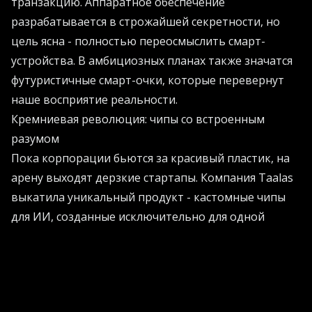
транзакцию. Аппаратное обеспечение
разрабатывается в строжайшей секретности, но
цель ясна - полностью переосмыслить смарт-
устройства. В амбициозных планах также значатся
футуристичные смарт-очки, которые перевернут
наше восприятие реальности.
Кремниевая революция: чипы со встроенным
разумом
Пока корпорации бьются за красивый пластик, на
арену выходят дерзкие стартапы. Компания Taalas
выкатила уникальный продукт - кастомные чипы
для ИИ, созданные исключительно для одной
задачи. Инженеры намертво вшили алгоритмы
машинного обучения прямо в холодный кремний.
Результат - просто мозголомная скорость.
Забудьте о раздражающих задержках. Ответы