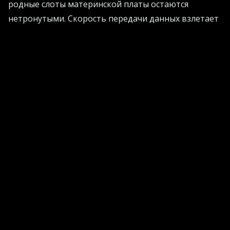
родные слоты материнской платы остаются
нетронутыми. Скорость передачи данных взлетает
до небес благодаря шине пятого поколения.
Процессор получает мгновенный доступ к
информации. Никаких тормозов при обработке
тяжелых задач, будь то периферийные вычисления
или работа умных алгоритмов.
Умное распределение для бешеных нагрузок
Современный мир не терпит задержек.
Финансовые рынки, высокочастотный трейдинг,
сети связи нового поколения - здесь счет идет на
мгновения. Новая плата поддерживает
продвинутые протоколы, которые позволяют
объединять ресурсы памяти для нескольких
серверов сразу. Система сама понимает, куда
направить мощность в данный момент. Это делает