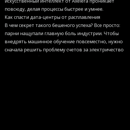
искусственный интеллект от Axelera проникает
повсюду, делая процессы быстрее и умнее.
Как спасти дата-центры от расплавления
В чем секрет такого бешеного успеха? Все просто:
парни нащупали главную боль индустрии. Чтобы
внедрять машинное обучение повсеместно, нужно
сначала решить проблему счетов за электричество
и перегрева оборудования. Традиционные дата-
центры буквально закипают от нагрузки.
Тут на сцену выходят периферийные вычисления.
Инженеры создали архитектуру, которая работает
на самом краю сети - прямо в устройствах. Это
железо выдает бескомпромиссную
производительность, но при этом не требует
промышленных кондиционеров. Данные
обрабатываются локально. А значит, личная