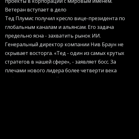
проекты в корпорации с мировым именем.
Ветеран вступает в дело
Тед Плумис получил кресло вице-президента по
глобальным каналам и альянсам. Его задача
предельно ясна - захватить рынок ИИ.
Генеральный директор компании Нив Браун не
скрывает восторга. «Тед - один из самых крутых
стратегов в нашей сфере», - заявляет босс. За
плечами нового лидера более четверти века
работы на передовой. Он выстраивал партнерскую
сеть для таких гигантов, как IBM и Imperva. Его
опыт - это золотая жила для любого бизнеса,
который хочет расти агрессивно и быстро.
Секретное оружие для корпораций
Защита данных сегодня стоит миллиарды. Если вы
хотите узнать больше о том, как внедрять умные