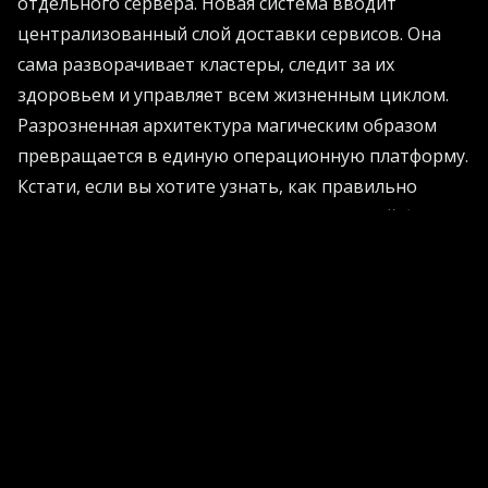
отдельного сервера. Новая система вводит
централизованный слой доставки сервисов. Она
сама разворачивает кластеры, следит за их
здоровьем и управляет всем жизненным циклом.
Разрозненная архитектура магическим образом
превращается в единую операционную платформу.
Кстати, если вы хотите узнать, как правильно
внедрять такие передовые решения в свой бизнес,
загляните на
официальный сайт компании AI
Projects для практических рекомендаций
- там
эксперты делятся по-настоящему крутыми
фишками.
Самое приятное, что за эту красоту не просят
дополнительных денег! Она идет в комплекте с их
фирменной операционной системой для ИИ. Пока
одна часть системы объединяет информацию через