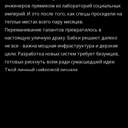
инженеров прямиком из лабораторий социальных
империй. И это после того, как спецы просидели на
теплых местах всего пару месяцев.
Переманивание талантов превратилось в
настоящую уличную драку. Бабки решают далеко
не все - важна мощная инфраструктура и дерзкие
цели. Разработка новых систем требует безумцев,
готовых рискнуть всем ради сумасшедшей идеи.
Твой личный цифровой решала
Зачем платить живому секретарю, если
автоматизация решает все проблемы чисто и без
лишнего шума? Соберите свой личный голосовой
помощник за время перекура. Берете платформу
для синтеза голоса, цепляете виртуальный номер
телефона - и ваш виртуальный ассистент готов
принимать звонки.