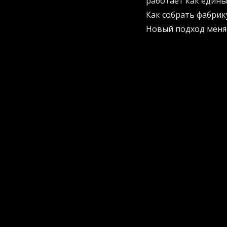
работает как едины
Как собрать фабрик
Новый подход меняе
блоки, в которых у
площадку и собираю
почти наполовину.
Если вы хотите узн
экономить ресурсы 
собраны лучшие пр
Компании получают 
можно разместить 
падают, а доходы р
Мощь и энергия в 
Чтобы эта схема за
гигантов. Один при
управлении огромн