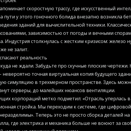
 строек
апоминает скоростную трассу, где искусственный инте
на пути у этого гоночного болида внезапно возникла бет
едения зданий для вычислительной техники. Классическ
асованиями, зависимостью от погоды и вечными спора
а. Индустрия столкнулась с жестким кризисом: железо н
же не залит.
спасают реальность
уда не ждали. Забудьте про скучные плоские чертежи. 
 невероятно точная виртуальная копия будущего здан
ую симуляцию в трехмерном пространстве. Здесь можн
станут серверы, до малейших нюансов вентиляции.
ущих корпораций метко подметил: «Отрасль уперлась в 
онная стройка. Мы переходим к системе, где цифровой
неразделимы». Теперь это не просто сборка деталей на 
алла, где электрика и механика больше не воюют за св