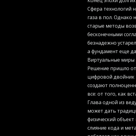
Конец эпохи долгих
Сфера технологий н
газа в пол. Однако 
старые методы возв
бесконечными согл
безнадежно устарел
а фундамент еще да
Виртуальные миры 
Решение пришло отк
цифровой двойник -
создают полноценн
все: от того, как в
Глава одной из вед
может дать традици
физический объект 
слияние кода и мет