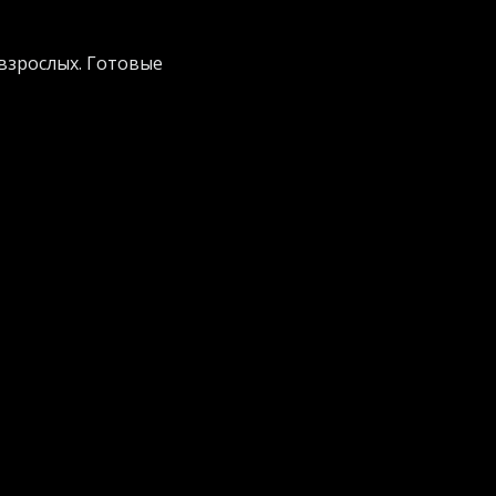
 взрослых. Готовые
риезжают на
я запуска проектов
т бизнесу
 Projects
, где
а треть, а значит,
етре. Затраты
знь.
 усилия двух
оссальный опыт в
ельство в