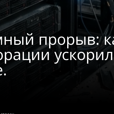
мный прорыв: к
орации ускорил
.