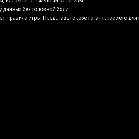
й, идеально слаженный организм.
у данных без головной боли
т правила игры. Представьте себе гигантское лего для
же встроено охлаждение, системы питания и защиты, п
тся в рекордные сроки. Это позволяет сократить врем
ать больше о том, как современные технологии помогаю
и ускорять процессы, загляните на официальный сайт
AI
актические рекомендации.
колоссальную выгоду. Площадь объектов уменьшается н
больше вычислительной мощи на каждом квадратном м
астут. Это чистая магия оптимизации, воплощенная в жи
одном флаконе
работала на полную катушку, потребовалось объединить
нес экспертизу в создании умных модулей, другой - кол
ыми объемами энергии. Вместе они превратили строит