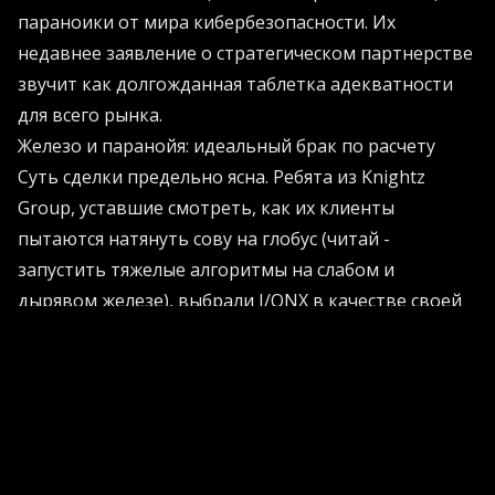
параноики от мира кибербезопасности. Их
недавнее заявление о стратегическом партнерстве
звучит как долгожданная таблетка адекватности
для всего рынка.
Железо и паранойя: идеальный брак по расчету
Суть сделки предельно ясна. Ребята из Knightz
Group, уставшие смотреть, как их клиенты
пытаются натянуть сову на глобус (читай -
запустить тяжелые алгоритмы на слабом и
дырявом железе), выбрали I/ONX в качестве своей
любимой платформы. Теперь они могут предлагать
бизнесу не просто красивые презентации, а
реально работающую инфраструктуру.
Джастин Хорнор, генеральный директор I/ONX,
высказался на этот счет с нескрываемой гордостью.
«Мы изначально проектировали нашу платформу