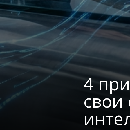
4 пр
свои
интел