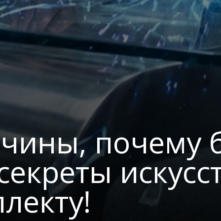
ичины, почему 
 секреты искус
лекту!