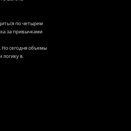
диться по четырем
жка за привычками
. Но сегодня объемы
и логику в
рибыль из-за
ojects
для получения
тема видит, что
чи - она немедленно
стории, чтобы
ое слово.