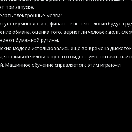
т при запуске.
елать электронные мозги?
жную терминологию, финансовые технологии будут тру
ение обмана, оценка того, вернет ли человек долг, сле
ние от бумажной рутины.
еские модели использовались еще во времена дискеток
 что живой человек просто сойдет с ума, пытаясь найт
. Машинное обучение справляется с этим играючи.
добные инновации в свой бизнес и перестать терять п
ора? Узнайте, как это сделать правильно, посетив
AI Pr
мендаций.
о сканируют переводы, платежи и транзакции. Если сис
ерк вдруг решил купить яхту на Карибах в три часа но
Точно так же искусственный разум изучает кредитные и
 доверить деньги, а кому лучше предложить лишь добр
юрократии