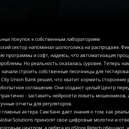
ьных покупок к собственным лабораториям
ский сектор напоминал шопоголика на распродаже. Фи
е программы и софт, надеясь, что автоматизация проц
проблемы. Но реальность оказалась суровее. Теперь на
 начали строить собственные песочницы для тестирова
City Union Bank решил, что хватит кормить сторонних 
юбопытное соглашение. Они создают целый Центр пере
 практично - заставить нейросети ловить мошенников,
кучные отчеты для регуляторов.
 главных актера. Сам банк дает знания о том, как реаль
 Global Solutions приносят свои цифровые молотки и от
озговым центром, а ребята из nStore Retech обещают, ч