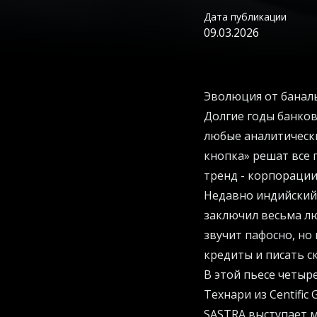
Дата публикации
09.03.2026
Эволюция от банал
Долгие годы банков
любые аналитически
кнопка» решат все 
тренд - корпорации
Недавно индийский 
заключил весьма л
звучит пафосно, но
кредиты и писать с
В этой пьесе четыре
Технари из Centific
SASTRA выступает м