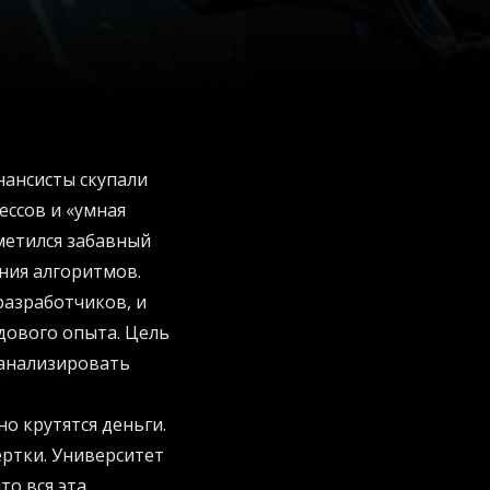
нансисты скупали
ессов и «умная
метился забавный
ния алгоритмов.
разработчиков, и
дового опыта. Цель
 анализировать
но крутятся деньги.
вертки. Университет
то вся эта