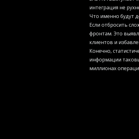
интеграция не рухне
Что именно будут д
Если отбросить сло
фронтам. Это выявл
клиентов и избавле
Конечно, статистич
информации таковы,
миллионах операций
Хотите внедрить по
человеческого факт
практических реко
Алгоритмы неустанн
добропорядочный кл
поднимет тревогу. 
понять, кому можно
Студенты против б