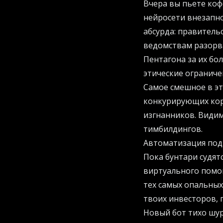
Вчера вы пьете коф
нейросети внезапно
абсурда: правитель
ведомствам разорва
Пентагона за их бо
этические ограничен
Самое смешное в эт
конкурирующих кор
изгнанников. Видим
тимбилдингов.
Автоматизация под
Пока бунтари судят
виртуального помощ
тех самых опальных
твоих инвесторов, 
Новый бот тихо шу