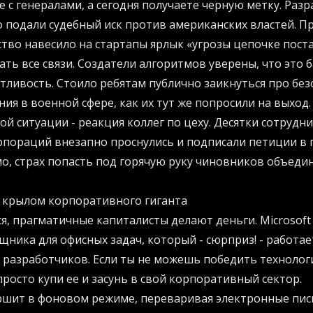
е с генералами, а сегодня получаете черную метку. Раз
 подали судебный иск против американских властей. П
ство навесило на стартапы ярлык «угрозы цепочке пост
ть все связи. Создатели алгоритмов уверены, что это 
лтливость. Стоило ребятам публично заикнуться про без
ия в военной сфере, как их тут же попросили на выход.
ой ситуации - реакция коллег по цеху. Десятки сотрудн
пораций внезапно проснулись и подписали петиции в
о, страх попасть под горячую руку чиновников объеди
 крылом корпоративного гиганта
ся, прагматичные капиталисты делают деньги. Microsof
ника для офисных задач, который - сюрприз! - работае
 разработчиков. Если ты не можешь победить технолог
просто купи ее и засунь в свой корпоративный сектор.
ршит в фоновом режиме, переваривая электронные пись