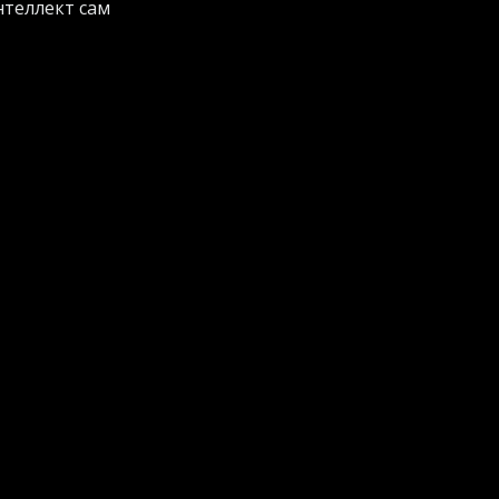
нтеллект сам
даясь милости от
ь официальный сайт
ании.
ей. Свежие отчеты
тнями миллионов
величив базу
графических
я контента стала
 ролик из
 шагов: