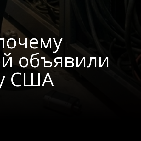
почему
ей объявили
ву США