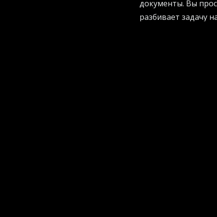
документы. Вы прос
разбивает задачу н
Кстати, если вы хо
IT-гигантов, стоит
компании AI Project
Генерация контента
Тем временем маши
показывают, что эк
пользователей все 
платных подписчико
В рейтинги лидеро
редакторов, которы
настолько доступно
текстового файла з
Загружаете скучный 
Просите алгоритм 