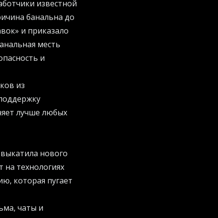
работчики известной
ричина банальна до
авок» и приказало
банальная месть
опасность и
иков из
 поддержку
няет лучше любых
t выкатила нового
т на технологиях
ию, которая пугает
ма, чаты и