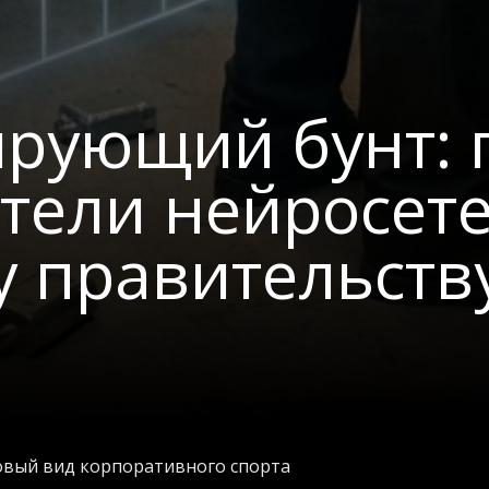
рующий бунт: 
атели нейросет
у правительст
овый вид корпоративного спорта