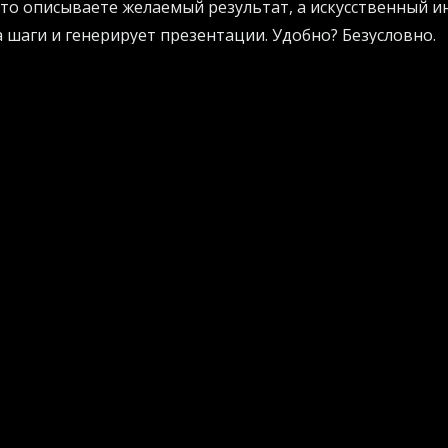
то описываете желаемый результат, а искусственный и
а шаги и генерирует презентации. Удобно? Безусловно.
тите внедрить подобные решения в свой бизнес, не дожи
 изучить практические инструменты. Вы можете
посетит
s
, чтобы найти оптимальные пути для роста вашей комп
 и передел рынка чат-ботов
нное обучение продолжает захватывать умы обывател
осистема меняется на глазах. Знаменитый чат-бот с со
еще держит корону, но конкуренты дышат в затылок, у
в в разы.
в впервые ворвались традиционные приложения вроде 
е просто прикрутили к себе модные функции. Генераци
й, что теперь любой новичок может создать рекламный
а пару минут. Достаточно выполнить несколько простых
пресс-релиз в систему.
сделать сочную выжимку.