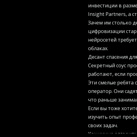
инвестиции в разме
Insight Partners, а
Зачем им столько д
цифровизации старт
нейросетей требует 
облаках.
Десант спасения дл
Секретный соус про
работают, если про
Эти смелые ребята 
оператор. Они садя
что раньше занимал
Если вы тоже хотит
изучить опыт профе
своих задач.
Как умные алгорит