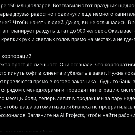
ре 150 млн долларов. Возглавили этот праздник щедрос
 старые друзья радостно подкинули еще немного капитал
енег? Чтобы нанять людей. Да-да, вы не ослышались. В 
ап планирует раздуть штат до 900 человек. Оказывает
крепких рук и светлых голов прямо на местах, а не где
я корпораций
екта прост до смешного. Они осознали, что корпорати
сто кинуть софт в клиента и убежать в закат. Нужна лок
отправляются прямо в логово заказчика - будь то банк, 
тся рядом с менеджерами и проводят интеграцию систем
о месяцы боли, теперь летит в продакшен за пару неде
е, чтобы ваша автоматизация бизнеса не превратилась в
ссионалов. Загляните на
AI Projects
, чтобы найти рабоч
мы захватывают офисы