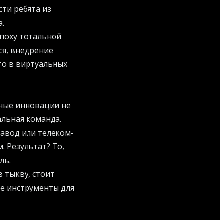
ти ребята из
а.
эпоху тотальной
ся, внедрение
-то в виртуальных
вные инновации не
альная команда.
завод или телеком-
. Результат? То,
ль.
 тыкву, стоит
ие инструменты для