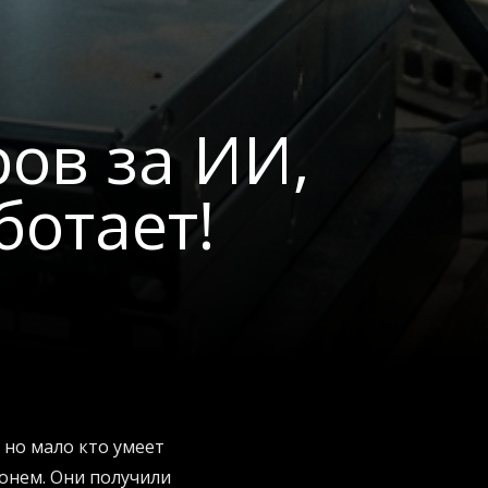
ов за ИИ,
ботает!
 но мало кто умеет
конем. Они получили