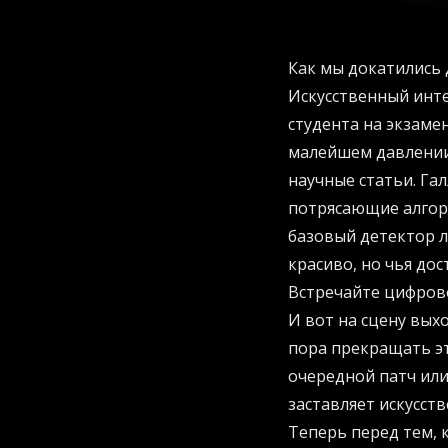
Как мы докатились
Искусственный инте
студента на экзаме
малейшем давлении
научные статьи. Га
потрясающие алгори
базовый детектор л
красиво, но чья до
Встречайте цифров
И вот на сцену выхо
пора прекращать эт
очередной патч или
заставляет искусст
Теперь перед тем, 