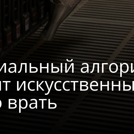
ниальный алгор
ит искусственн
 врать