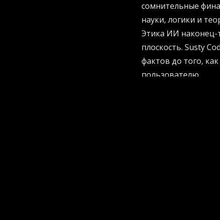
сомнительные фина
науки, логики и тео
Этика ИИ наконец-т
плоскость. Susty C
фактов до того, к
пользователю.
Анатомия правильн
Большинство совре
начитанные попуга
концепцию глубокой
истинность своих у
Если вы хотите узн
и не отставать от 
официальном сайт
безопасность техно
Протокол действует