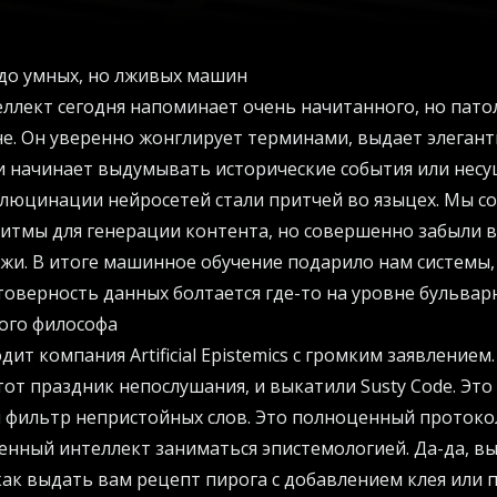
 до умных, но лживых машин
ллект сегодня напоминает очень начитанного, но пато
не. Он уверенно жонглирует терминами, выдает элегант
 начинает выдумывать исторические события или нес
ллюцинации нейросетей стали притчей во языцех. Мы с
тмы для генерации контента, но совершенно забыли в
жи. В итоге машинное обучение подарило нам системы
стоверность данных болтается где-то на уровне бульвар
ого философа
дит компания Artificial Epistemics с громким заявлением
от праздник непослушания, и выкатили Susty Code. Это
 фильтр непристойных слов. Это полноценный протоко
венный интеллект заниматься эпистемологией. Да-да, вы
как выдать вам рецепт пирога с добавлением клея или 