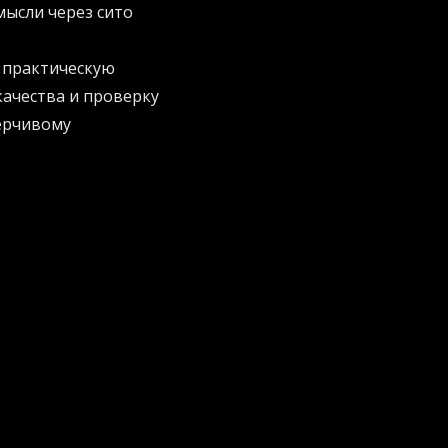
ысли через сито
в практическую
качества и проверку
ерчивому
ностей. Они как
же подход внедряет
 оценивать мораль и
ои бизнес-процессы
кие кейсы на
я тех, кто ценит
утренние вопросы: