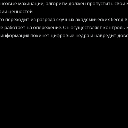
нсовые махинации, алгоритм должен пропустить свои м
рии ценностей.
о переходит из разряда скучных академических бесед 
ode работает на опережение. Он осуществляет контроль 
ак информация покинет цифровые недра и навредит дов
ого мышления алгоритма
менных моделей работают по принципу подбора вероят
и, которые просто угадывают следующее слово. Новый 
 обработки знаний. Это значит, что машина начинает
тверждений до их публикации.
ать, как внедрять подобные передовые концепции в св
прогресса, настоятельно рекомендую изучить практичес
е
AI Projects
. Там собрано немало полезного материала дл
логий и здравый смысл.
 как строгий учитель философии. Он задает машине вн