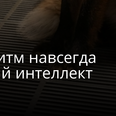
итм навсегда
ый интеллект