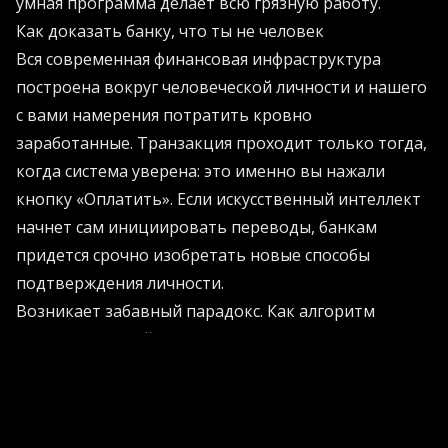
умная программа делает всю грязную работу.
Как доказать банку, что ты не человек
Вся современная финансовая инфраструктура
построена вокруг человеческой личности и нашего
с вами намерения потратить кровно
заработанные. Транзакция проходит только тогда,
когда система уверена: это именно вы нажали
кнопку «Оплатить». Если искусственный интеллект
начнет сам инициировать переводы, банкам
придется срочно изобретать новые способы
подтверждения личности.
Возникает забавный парадокс. Как алгоритм
докажет, что действует от вашего имени? Какую
степень автономности ему можно доверить? В
новой модели Visa боты смогут брать на себя
рутинные траты на основе заранее прописанных