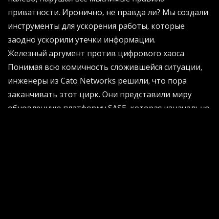
приватности. Иронично, не правда ли? Мы создали
инструменты для ускорения работы, которые
заодно ускорили утечки информации.
Железный аргумент против цифрового хаоса
Понимая всю комичность сложившейся ситуации,
инженеры из Cato Networks решили, что пора
заканчивать этот цирк. Они представили миру
обновленную платформу SASE, которая изначально
создана для эпохи тотального машинного
обучения. Главная технологическая фишка -
внедрение архитектуры Neural Edge. Звучит весьма
пафосно, но суть концепции гениальна в своей
простоте. Разработчики взяли передовые
графические процессоры NVIDIA и аккуратно
рассовали их по всем узлам своей глобальной
частной сети.