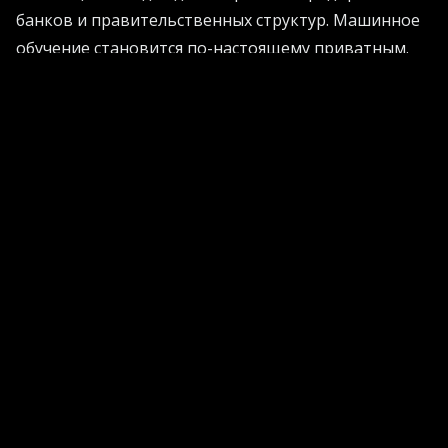
банков и правительственных структур. Машинное
обучение становится по-настоящему приватным.
Компании больше не хотят скармливать свои
ценные архивы публичным языковым моделям,
предпочитая локальную автоматизацию, где
каждый байт находится под строгим контролем.
Идеальная витрина: генерация изображений без
фотографа
Абсурд ситуации заключается в том, что пока
гиганты бьются за многомиллионные контракты,
обычные пользователи творят чудеса у себя дома.
Сегодня генерация изображений для электронной
коммерции превратилась в элементарный и
увлекательный процесс. Достаточно загрузить
кривую фотографию товара, снятую на старый
смартфон, и попросить алгоритм поместить