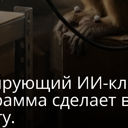
рующий ИИ-кле
рамма сделает 
у.