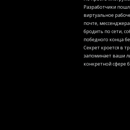
Разработчики пошли
виртуальное рабоче
почте, мессенджера
бродить по сети, с
победного конца бе
Секрет кроется в т
запоминает ваши л
конкретной сфере би
другом конце плане
помощник тоже мгн
обучение по-насто
Как умный алгорит
Самое забавное, чт
там, где вам удобн
магия начинается п
Этот умный алгорит