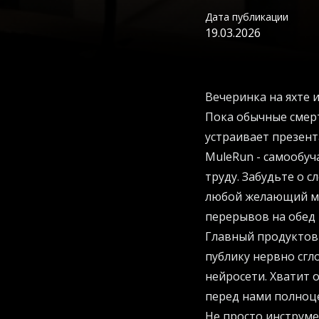
Дата публикации
19.03.2026
Вечеринка на яхте 
Пока обычные смерт
устраивает презент
MuleRun - самообу
труду. Забудьте о 
любой желающий мо
перерывов на обед 
Главный продуктовы
публику нервно сгл
нейросети. Хватит 
перед нами полноц
Не просто инструме