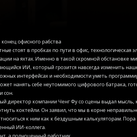
и конец офисного рабства
ные стоят в пробках по пути в офис, технологическая 
ации на яхтах. Именно в такой скромной обстановке м
чающийся ИИ, который грозится навсегда изменить наш
сложных интерфейсах и необходимости уметь программи
жет нанять себе неутомимого цифрового батрака, гото
и сон.
й директор компании Ченг Фу со сцены выдал мысль, 
отнуть коктейли. Он заявил, что мы в корне неправиль
относиться к ним как к бездушным калькуляторам. Пора 
енный ИИ-коллега.
нт, а полноценный работник