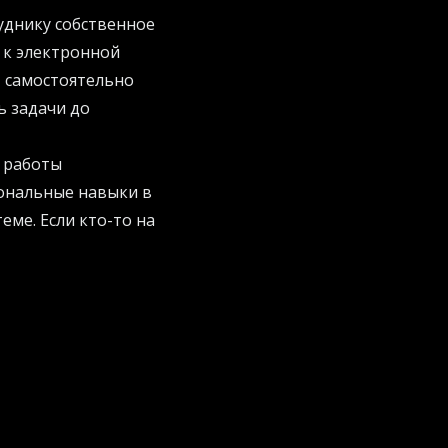
уднику собственное
п к электронной
т самостоятельно
ь задачи до
я работы
ональные навыки в
еме. Если кто-то на
 виртуальный
й делает машинное
я. Система живет
sApp. Но главная
тоянно