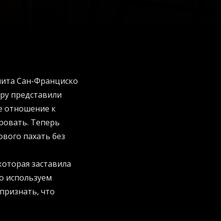
элита Сан-Франциско
иру представили
е отношение к
ровать. Теперь
вого пахать без
которая заставила
но используем
признать, что