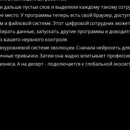
 дальше пустых слов и выделили каждому такому сотр
е место. У программы теперь есть свой браузер, досту
м и файловой системе. Этот цифровой сотрудник може
обирать данные, запускать другие программы и доводит
з вашего нервного контроля.
рехуровневой системе эволюции. Сначала нейросеть дл
ичные привычки. Затем она жадно впитывает професси
знеса. А на десерт - подключается к глобальной экосист
ты научил своего бота решать сложную проблему, ваш
овенно поумнеет. Эта децентрализованная сеть знани
ящему массовым.
м читает ваши мысли
о вам даже не нужно устанавливать тяжелые приложени
о - в привычных мессенджерах вроде Телеграм или What
отом.
м не ждет, пока вы соизволите дать ему пинка. Он пос