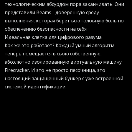
технологическим абсурдом пора заканчивать. Они
представили Beams - доверенную среду
выполнения, которая берет всю головную боль по
обеспечению безопасности на себя.
Идеальная клетка для цифрового разума
Как же это работает? Каждый умный алгоритм
теперь помещается в свою собственную,
абсолютно изолированную виртуальную машину
Firecracker. И это не просто песочница, это
настоящий защищенный бункер с уже встроенной
системой идентификации.
Кстати, если вы чувствуете, что вашим
разработкам не хватает подобной элегантности и
порядка, самое время заглянуть на
AI Projects
за
порцией адекватных практических рекомендаций
по оптимизации рабочих процессов.