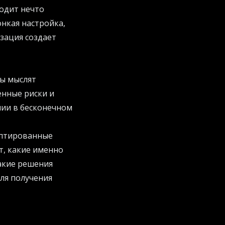
одит нечто
онкая настройка,
зация создает
ры мыслят
енные риски и
лии в бесконечном
даптированные
т, какие именно
такие решения
ля получения
ила игры. Давайте