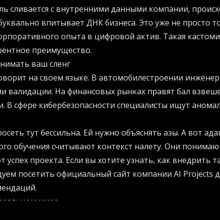
ль сливается с внутренними данными компании, происх
буквально впитывает ДНК бизнеса. Это уже не просто т
рпоративного опыта в цифровой актив. Такая кастоми
рентное преимущество.
онимать ваш сленг
оворит на своем языке. В автомобилестроении инжене
и валидации. На финансовых рынках правят бал взвеш
. В сфере кибербезопасности специалисты ищут анома
осеть тут бессильна. Ей нужно объяснять азы. А вот а
го обучения считывают контекст налету. Они понимаю
 успех проекта. Если вы хотите узнать, как внедрить 
дуем посетить
официальный сайт компании AI Projects
д
мендаций.
 реальном мире
а на все руки» к профильному специалисту меняет прав