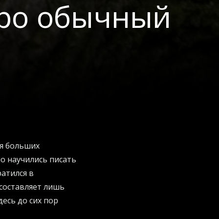
про обычный
ия больших
о научились писать
ратился в
составляет лишь
есь до сих пор