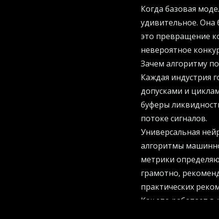
Когда базовая моде
удивительное. Она 
это превращение ко
невероятное конку
Зачем алгоритму п
Каждая индустрия г
допусками и циклам
буферы ликвидности
потоке сигналов.
Универсальная нейр
алгоритмы машинно
метрики определяют
грамотно, рекомен
практических реко
Как это работает в
Переход от «мастер