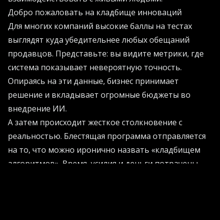
Добро пожаловать на кладбище инноваций
Для многих компаний высокие баллы на тестах
выглядят куда убедительнее любых обещаний
продавцов. Представьте: вы видите метрики, где
система показывает невероятную точность.
Опираясь на эти данные, бизнес принимает
решение и вкладывает огромные бюджеты во
внедрение ИИ.
А затем происходит жесткое столкновение с
реальностью. Блестящая программа отправляется
на то, что можно иронично назвать «кладбищем
алгоритмов». Время, усилия и деньги потрачены
впустую, а доверие к инновациям стремительно
падает. Чтобы избежать подобных сценариев и
грамотно выстроить интеграцию, стоит
обращаться к проверенным практикам. Вы можете