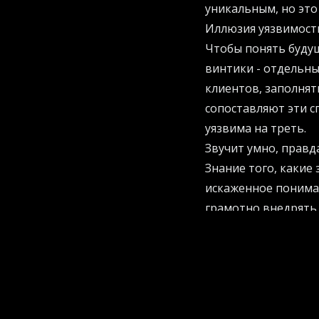
уникальным, но это
Иллюзия уязвимости
Чтобы понять буду
винтики - отдельны
клиентов, заполнят
сопоставляют эти с
уязвима на треть.
Звучит умно, правд
Знание того, какие
искаженное пониман
грамотно внедрять 
Projects
можно найт
Да, если нейросеть 
керосином. Но для 
позитивнее.
Парадокс продуктив