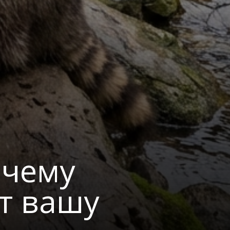
очему
ут вашу