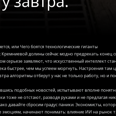
у завтра.
ется, или Чего боятся технологические гиганты
 Кремниевой долины сейчас модно предрекать конец св
м серьезе заявляют, что искусственный интеллект ст
ка быстрее, чем мы успеем моргнуть. Настроения там ц
втра алгоритмы отберут у нас не только работу, но и 
авшись подобных новостей, испытывают вполне понятн
ки тоже не отстают, разводя руками и не предлагая ни
нако давайте сбросим градус паники. Экономисты, кото
е эмоциям, начинают понимать: влияние ИИ на рынок т