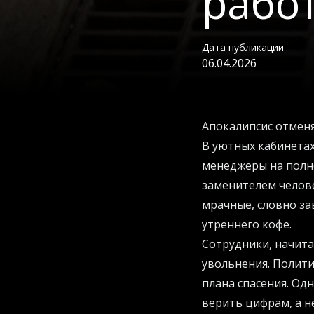
работ
Дата публикации
06.04.2026
Апокалипсис отменя
В уютных кабинетах
менеджеры на полно
заменителем челове
мрачные, словно за
утреннего кофе.
Сотрудники, начит
увольнения. Полити
плана спасения. Од
верить цифрам, а н