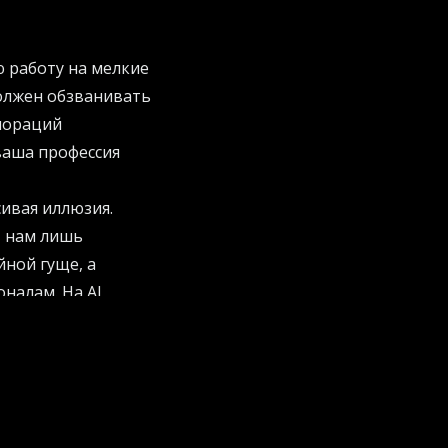
 работу на мелкие
должен обзванивать
рпораций
ваша профессия
сивая иллюзия.
т нам лишь
йной гуще, а
ионалам. На
AI
ии процессов.
 дело пахнет
ораздо интереснее и