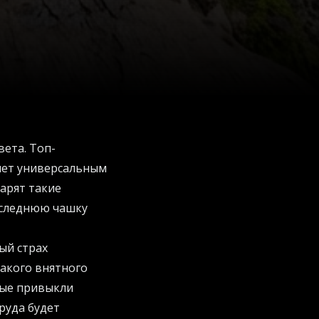
ета. Топ-
анет универсальным
арят такие
последнюю чашку
ый страх
какого внятного
рые привыкли
руда будет