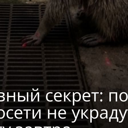
вный секрет: п
осети не украд