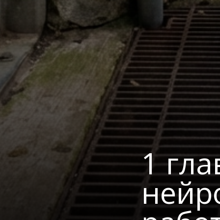
1 гла
нейр