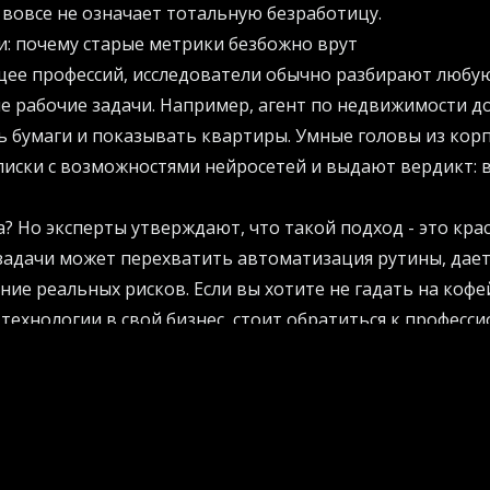
 вовсе не означает тотальную безработицу.
: почему старые метрики безбожно врут
щее профессий, исследователи обычно разбирают любую
е рабочие задачи. Например, агент по недвижимости 
ь бумаги и показывать квартиры. Умные головы из ко
писки с возможностями нейросетей и выдают вердикт: 
а? Но эксперты утверждают, что такой подход - это кра
 задачи может перехватить автоматизация рутины, дае
ие реальных рисков. Если вы хотите не гадать на кофе
технологии в свой бизнес, стоит обратиться к професс
и отличные практические рекомендации по оптимизац
может сделать вашу работу от и до, да еще и дешевле, -
подавляющего большинства из нас ситуация выглядит г
ности и загадка спроса