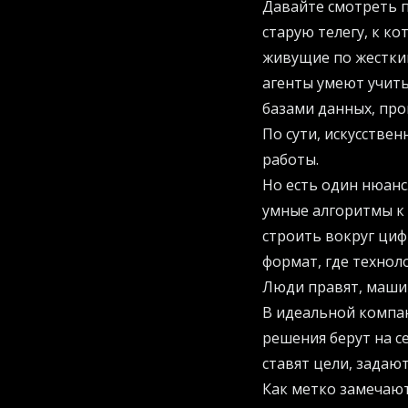
Давайте смотреть 
старую телегу, к к
живущие по жестким
агенты умеют учить
базами данных, пр
По сути, искусстве
работы.
Но есть один нюанс
умные алгоритмы к
строить вокруг циф
формат, где технол
Люди правят, маши
В идеальной компа
решения берут на с
ставят цели, задаю
Как метко замечают