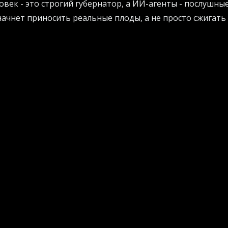
овек - это строгий губернатор, а ИИ-агенты - послушны
ачнет приносить реальные плоды, а не просто сжигать
тите понять, как грамотно организовать внедрение ИИ в
ибок, загляните на
AI Projects
. Там собраны отличные п
астройке процессов.
презентаций
росетей растет как на дрожжах. В ближайшие пару ле
ессов взлетят до небес. Но прогресс летит так быстро
овать пару скучных задач дадут лишь копеечную выгод
имают языка автономных систем. Умным машинам нужны
строгие границы.
о абсурда: многие корпорации банально не знают, во с
о клиента. Из-за этого они не могут понять, куда выго
мя на эффектные, но бесполезные тестовые запуски. Что
ния, боссам придется научиться думать иначе.