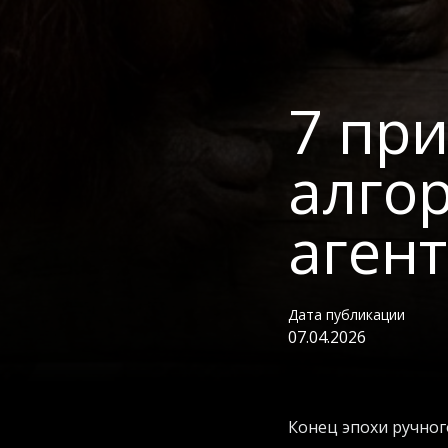
7 пр
алго
аген
Дата публикации
07.04.2026
Конец эпохи ручног