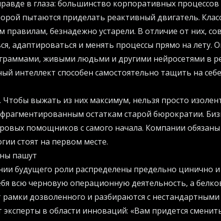
правде в глаза: большинство корпоративных процессо
оторой пытаются приделать реактивный двигатель. Клас
 правилам, безнадежно устарели. В отличие от них, с
ся, адаптироваться и менять процессы прямо на лету. 
ограммами, живыми людьми и другими нейросетями в р
нный интеллект способен самостоятельно тащить на себ
. Чтобы выжать из них максимум, нельзя просто изоле
 фрагментированным остаткам старой бюрократии. Биз
ровых помощников с самого начала. Компании обязаны 
огии стоят на первом месте.
ны пашут
нии будущего роли распределены предельно цинично и 
ебя всю черновую операционную деятельность, а белк
т рамки дозволенного и разбираются с нестандартными
 эксперты в области инноваций: «Вам придется сменить