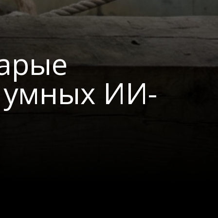
тарые
 умных ИИ-