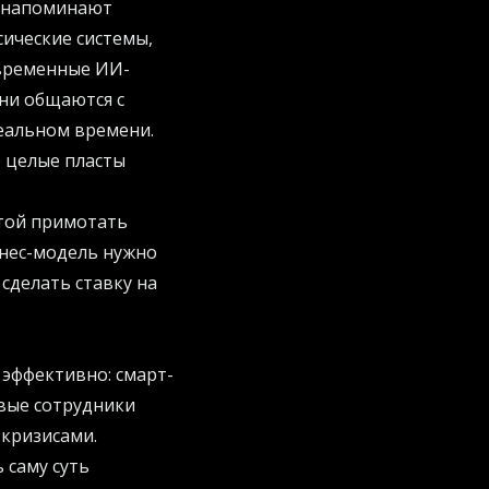
в напоминают
сические системы,
овременные ИИ-
Они общаются с
еальном времени.
е целые пласты
нтой примотать
нес-модель нужно
сделать ставку на
эффективно: смарт-
овые сотрудники
 кризисами.
 саму суть