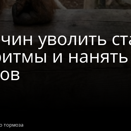
ичин уволить с
ритмы и нанять
тов
о тормоза