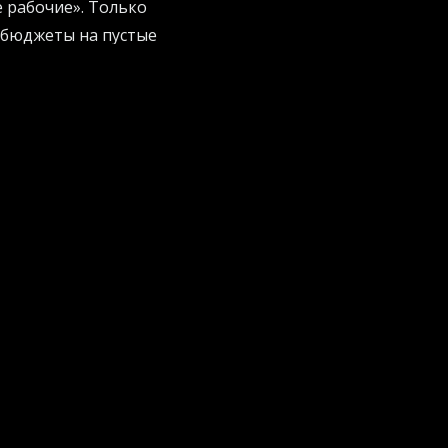
е рабочие». Только
 бюджеты на пустые
 свой бизнес и не
рактические
т бюджеты на
, что попытки
у. Старые
 четкие правила,
колько им обходится
днее направить
бы получить