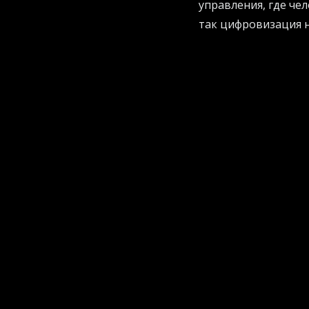
управления, где чел
так цифровизация н
обещания.
Кстати, если вы хо
наделать глупых ош
рекомендации по н
Ловушка красивых 
Финансирование ней
автоматизацию проц
просто автоматизир
регламенты не пон
понятные данные и 
Ситуация доходит д
обслуживание одног
силы, и тратят вре
структурные измене