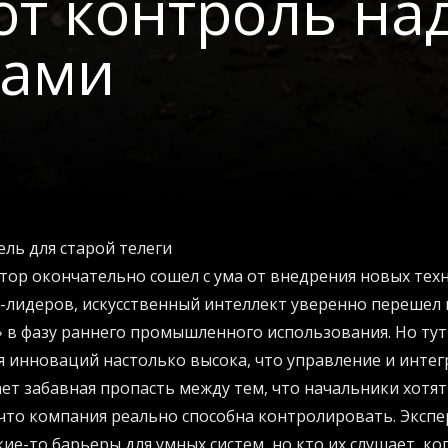
ют контроль на
тами
ль для старой телеги
ор окончательно сошел с ума от внедрения новых техн
лидеров, искусственный интеллект уверенно перешел 
 в фазу раннего промышленного использования. Но тут 
 инноваций настолько высока, что управление и интег
ает забавная пропасть между тем, что начальники хотя
 что компания реально способна контролировать. Эксп
ие-то барьеры для умных систем, но кто их слушает, ко