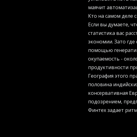
маячит автоматизац
Кто на самом деле 
Если вы думаете, ч
статистика вас рас
экономии. Зато где 
помощью генератив
окупаемость - окол
продуктивности пр
География этого пр
половина индийских
консервативная Евр
подозрением, пред
Финтех задает рит
Финансовые услуги
всех переводят пил
и видит прямую свя