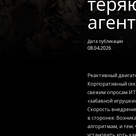
теря
аген
Дата публикации
08.04.2026
Реактивный двигате
Корпоративный сект
свежим опросам ИТ-
«забавной игрушки»
Скорость внедрения
в сторонке. Возник
алгоритмам, и тем,
установить хоть как