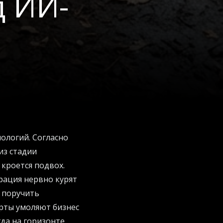
д ИИ-
ологий. Согласно
из стадии
кроется подвох.
рация нервно курят
т поручить
ерты умоляют бизнес
гда на горизонте