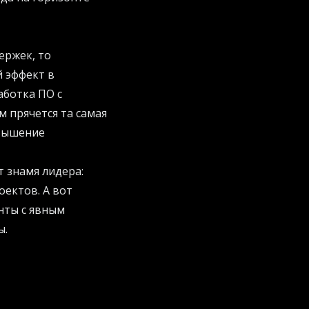
ержек, то
й эффект в
аботка ПО с
 прячется та самая
овышение
 знамя лидера:
оектов. А вот
нты с явным
ы.
ными. Они быстрее
меет считать деньги
 тактика гениальна