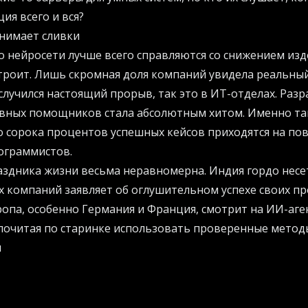
ия всего и вся?
снимает сливки
то нейросети лучше всего справляются со снижением изд
строит. Лишь скромная доля компаний увидела реальны
случился настоящий прорыв, так это в ИТ-отделах. Разр
ных помощников стала абсолютным хитом. Именно там
о сорока процентов успешных кейсов приходятся на п
ограммистов.
аздника жизни весьма неравномерна. Индия гордо несет
 компаний заявляет об оглушительном успехе своих пр
опа, особенно Германия и Франция, смотрит на ИИ-аге
почитая по старинке использовать проверенные метод
м
 и технологические компании оказались самыми провор
отный проект в боевую стадию. Секрет прост: финтех у
зь между внедрением алгоритмов и ростом доходов. Их