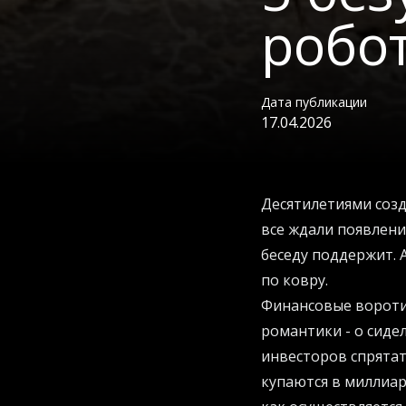
робо
Дата публикации
17.04.2026
Десятилетиями созд
все ждали появлени
беседу поддержит. 
по ковру.
Финансовые воротил
романтики - о сиде
инвесторов спрятат
купаются в миллиар