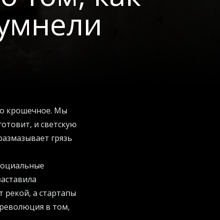
оумнели
то крошечное. Мы
отовит, и светскую
 размазывает грязь
 социальные
заставила
т рекой, а стартапы
 революция в том,