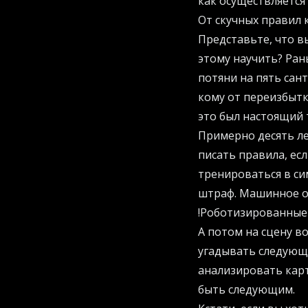
как осуществляется
От скучных правил 
Представьте, что в
этому научить? Ран
потяни на пять сан
кому от переизбытк
это был настоящий 
Примерно десять ле
писать правила, ес
тренироваться в си
штраф. Машинное об
!
Роботизированные 
А потом на сцену в
угадывать следующе
анализировать кар
быть следующим.