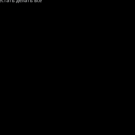
естать делать все
шениях для
ельно похожее на
ги на
казки детям и
в для нормального
ям. Вы им слово -
емо. Сегодня
ика. Правда,
ь ребенку
тмов.
укции на помойку.