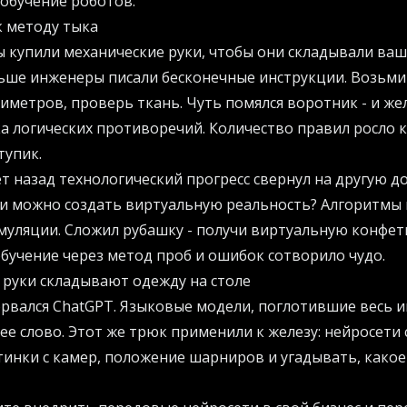
 обучение роботов.
к методу тыка
ы купили механические руки, чтобы они складывали ваш
ьше инженеры писали бесконечные инструкции. Возьми
тиметров, проверь ткань. Чуть помялся воротник - и же
а логических противоречий. Количество правил росло к
тупик.
т назад технологический прогресс свернул на другую д
ли можно создать виртуальную реальность? Алгоритмы
муляции. Сложил рубашку - получи виртуальную конфетк
учение через метод проб и ошибок сотворило чудо.
руки складывают одежду на столе
орвался ChatGPT. Языковые модели, поглотившие весь и
е слово. Этот же трюк применили к железу: нейросети 
тинки с камер, положение шарниров и угадывать, како