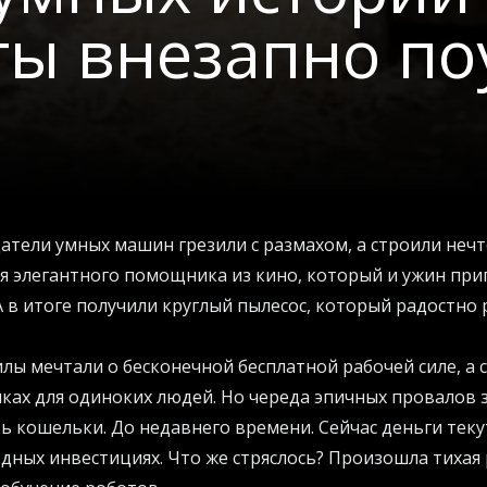
ты внезапно п
атели умных машин грезили с размахом, а строили неч
я элегантного помощника из кино, который и ужин приг
А в итоге получили круглый пылесос, который радостно
ы мечтали о бесконечной бесплатной рабочей силе, а
лках для одиноких людей. Но череда эпичных провалов 
ь кошельки. До недавнего времени. Сейчас деньги теку
дных инвестициях. Что же стряслось? Произошла тихая