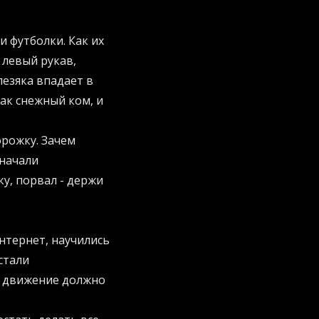
и футболки. Как их
 левый рукав,
лезяка впадает в
ак снежный ком, и
орожку. Зачем
 начали
у, порвал - держи
нтернет, научились
стали
е движение должно