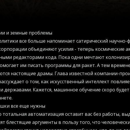
ии и земные проблемы
олитики все больше напоминает сатирический научно-
 корпорации объединяют усилия - теперь космические 
мными редакторами кода. Пока одни мечтают колонизи
могает им писать программы для ракет. А тем времен
ются настоящие драмы. Глава известной компании-про
рассуждает о том, как искусственный интеллект повлияе
 державами. Кажется, машинное обучение скоро будет
анете.
шки все еще нужны
то тотальная автоматизация оставит вас без работы, в
т блестящие аргументы в пользу того, что человечески