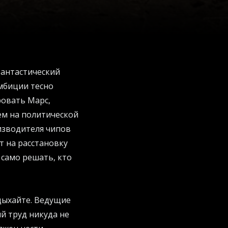
фантастический
амбиции тесно
ровать Марс,
ем на политической
изводителя чипов
т на расстановку
 само решать, кто
ыдыхайте. Ведущие
й труд никуда не