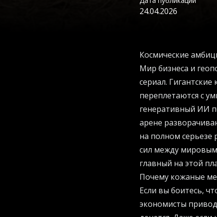
Дата публикации
24.04.2026
Космические амбиц
Мир бизнеса и геоп
сериал. Гигантские
переплетаются с у
генеративный ИИ по
арене разворачива
на полном серьезе 
сил между мировыми
главный на этой пл
Почему кожаные ме
Если вы боитесь, ч
экономисты приводя