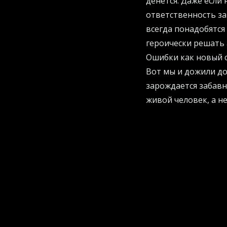
денется. Даже если
ответственность за
всегда понадобятся
героически решать
Ошибки как новый с
Вот мы и дожили до
зарождается забавн
живой человек, а 
подозрение. Пока O
пониманием контекс
пунктуации. Как от
с ошибками" стала 
наша безграмотнос
Как не потерять ра
Философия взаимод
Свежие исследован