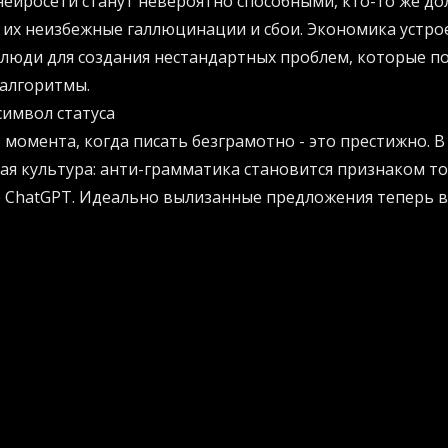
 нейросети станут невероятно способными, кто-то же до
 их неизбежные галлюцинации и сбои. Экономика устрое
 люди для создания нестандартных проблем, которые п
 алгоритмы.
имвол статуса
 момента, когда писать безграмотно - это престижно. 
ая культура: анти-грамматика становится признаком тог
не ChatGPT. Идеально вылизанные предложения теперь 
penAI выпускает новые версии своих продуктов с улуч
та, общество отвечает тем, что намеренно игнорируе
метил один проницательный критик: «Мы дошли до того,
синонимом слова "я существую"». Развитие технологий п
ть стала элитным маркером.
зум в эпоху машин
ействия с новыми инструментами требует срочного пер
ия показывают парадоксальную вещь: искусственный и