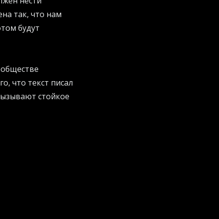
лжен нести
на так, что нам
отом будут
В обществе
о, что текст писал
вызывают стойкое
шенным зрением и
т правила
 что фраза "я пишу
ривело к тому, что
еосмысления.
нтеллект делает