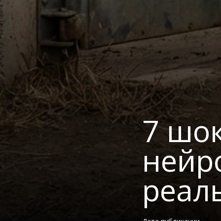
7 шо
нейр
реал