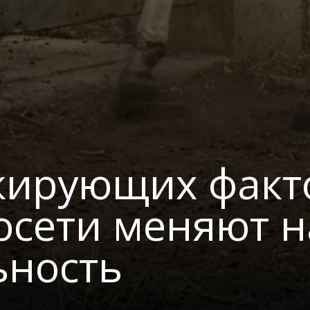
кирующих факто
осети меняют 
ьность