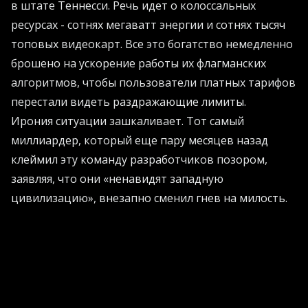
в штате Теннесси. Речь идет о колоссальных
ресурсах - сотнях мегаватт энергии и сотнях тысяч
топовых видеокарт. Все это богатство немедленно
брошено на ускорение работы их флагманских
алгоритмов, чтобы пользователи платных тарифов
перестали видеть раздражающие лимиты.
Ирония ситуации зашкаливает. Тот самый
миллиардер, который еще пару месяцев назад
клеймил эту команду разработчиков позором,
заявляя, что они «ненавидят западную
цивилизацию», внезапно сменил гнев на милость.
После серии встреч с руководством бывших
оппонентов он вдруг заявил, что его внутренний
радар зла молчит. Видимо, принципы в индустрии
больших технологий - вещь удивительно гибкая.
Идеальная месть подается на серверах