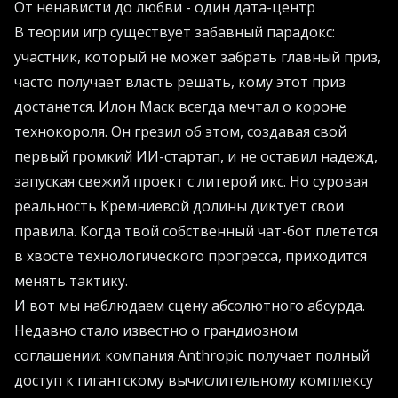
От ненависти до любви - один дата-центр
В теории игр существует забавный парадокс:
участник, который не может забрать главный приз,
часто получает власть решать, кому этот приз
достанется. Илон Маск всегда мечтал о короне
технокороля. Он грезил об этом, создавая свой
первый громкий ИИ-стартап, и не оставил надежд,
запуская свежий проект с литерой икс. Но суровая
реальность Кремниевой долины диктует свои
правила. Когда твой собственный чат-бот плетется
в хвосте технологического прогресса, приходится
менять тактику.
И вот мы наблюдаем сцену абсолютного абсурда.
Недавно стало известно о грандиозном
соглашении: компания Anthropic получает полный
доступ к гигантскому вычислительному комплексу