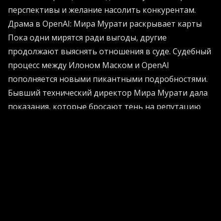
перспективы и желание насолить конкурентам.
Драма в OpenAI: Мира Мурати раскрывает карты
Пока одни мирятся ради выгоды, другие
продолжают выяснять отношения в суде. Судебный
процесс между Илоном Маском и OpenAI
пополняется новыми пикантными подробностями.
Бывший технический директор Мира Мурати дала
показания, которые бросают тень на репутацию
руководства компании.
По ее словам, внутри экосистемы творился
настоящий управленческий хаос. Генеральный
директор якобы обходил процедуры проверки
безопасности алгоритмов и сталкивал
руководителей лбами. Мурати отметила, что такие
действия подрывали ее авторитет и ставили под
угрозу стабильность всей структуры. И хотя эта